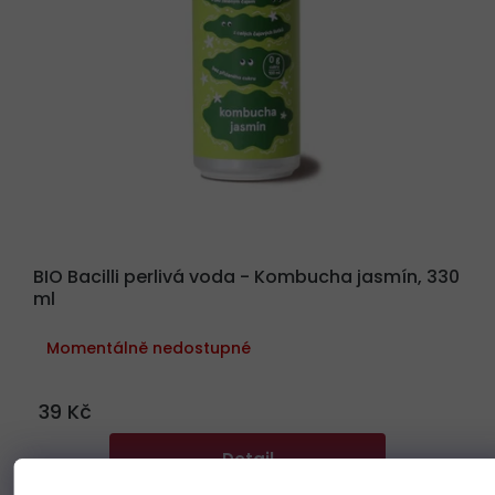
BIO Bacilli perlivá voda - Kombucha jasmín, 330
ml
Momentálně nedostupné
39 Kč
Detail