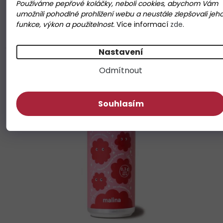
Používáme pepřové koláčky, neboli cookies, abychom Vám
Někdy máme chuť na pití, které není sladké, ale není to
umožnili pohodlné prohlížení webu a neustále zlepšovali jeh
ani voda. Tahle Bacilli perlivá voda je ochucená
funkce, výkon a použitelnost.
Více informací
zde
.
šťávou...
Nastavení
BIO
Odmítnout
Souhlasím