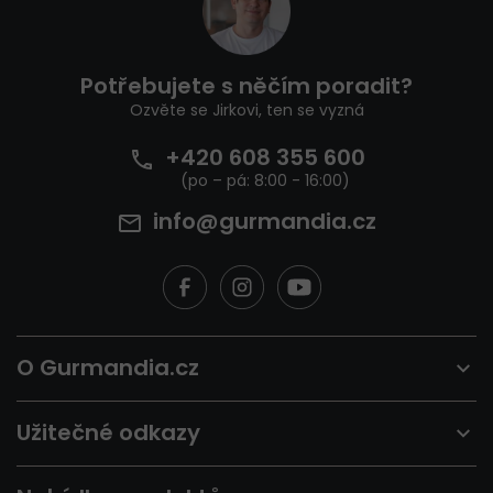
á
d
p
a
a
c
t
í
Potřebujete s něčím poradit?
í
p
Ozvěte se Jirkovi, ten se vyzná
r
v
+420 608 355 600
k
y
v
info@gurmandia.cz
ý
p
i
s
u
O Gurmandia.cz
Užitečné odkazy