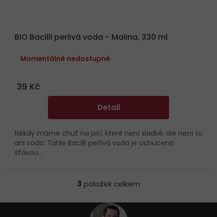
BIO Bacilli perlivá voda - Malina, 330 ml
Momentálně nedostupné
39 Kč
Detail
Někdy máme chuť na pití, které není sladké, ale není to
ani voda. Tahle Bacilli perlivá voda je ochucená
šťávou...
3
položek celkem
O
v
l
Z
á