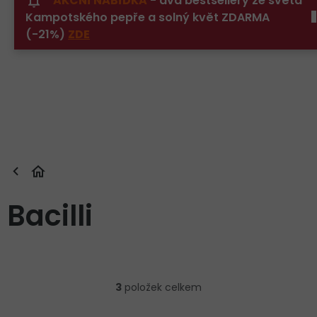
AKČNÍ NABÍDKA
- dva bestsellery ze světa
Přejít
Kampotského pepře a solný květ ZDARMA
na
obsah
(-21%)
ZDE
Bacilli
Ř
a
3
položek celkem
z