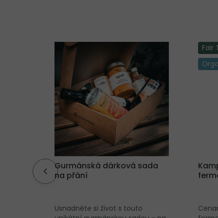
Fair
Orga
Black
Gurmánská dárková sada
Kamp
na přání
ferm
ky s
Usnadněte si život s touto
Cenam