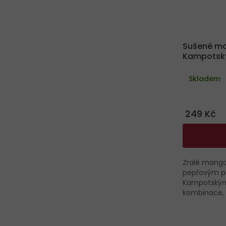
Sušené m
Kampotsk
Skladem
249 Kč
Zralé mango
pepřovým pl
Kampotským
kombinace, k