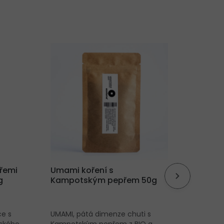
třemi
Umami koření s
Čínské
g
Kampotským pepřem 50g
Stripe
ce s
UMAMI, pátá dimenze chuti s
Elegant