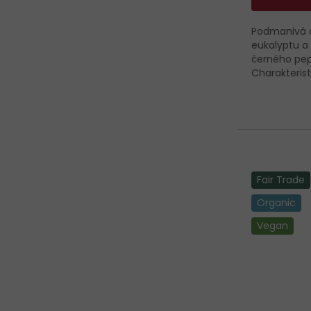
Podmanivá c
eukalyptu a
černého pepř
Charakteristi
Fair Trade
Organic
Vegan