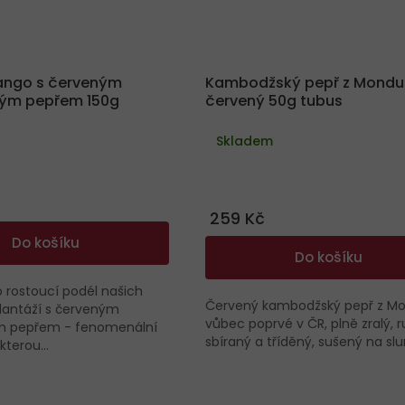
ango s červeným
Kambodžský pepř z Mondulk
ým pepřem 150g
červený 50g tubus
Skladem
259 Kč
Do košíku
Do košíku
 rostoucí podél našich
Červený kambodžský pepř z Mon
antáží s červeným
vůbec poprvé v ČR, plně zralý, 
 pepřem - fenomenální
sbíraný a tříděný, sušený na slunc
terou...