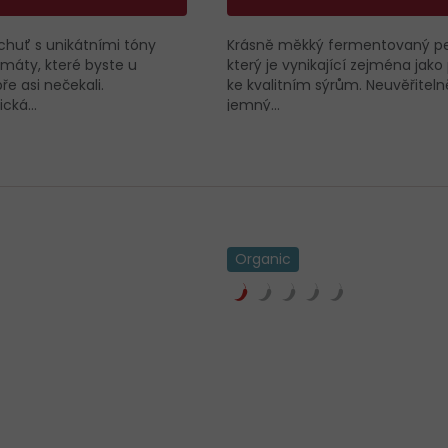
huť s unikátními tóny
Krásně měkký fermentovaný pe
 máty, které byste u
který je vynikající zejména jako
e asi nečekali.
ke kvalitním sýrům. Neuvěřiteln
cká...
jemný...
Organic