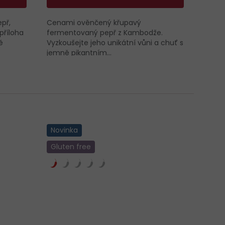
př,
Cenami ověnčený křupavý
 příloha
fermentovaný pepř z Kambodže.
ě
Vyzkoušejte jeho unikátní vůni a chuť s
jemně pikantním...
Novinka
Gluten free