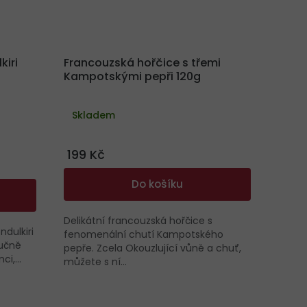
iri
Francouzská hořčice s třemi
Kampotskými pepři 120g
Průměrné
hodnocení
Skladem
produktu
je
5,0
z
199 Kč
5
hvězdiček.
Do košíku
Delikátní francouzská hořčice s
dulkiri
fenomenální chutí Kampotského
ručně
pepře. Zcela Okouzlující vůně a chuť,
i,...
můžete s ní...