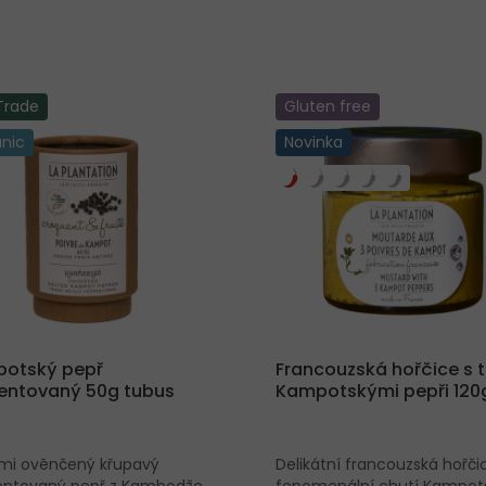
 Trade
Gluten free
nic
Novinka
otský pepř
Francouzská hořčice s 
entovaný 50g tubus
Kampotskými pepři 120
i ověnčený křupavý
Delikátní francouzská hořči