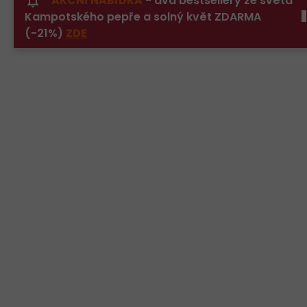
AKČNÍ NABÍDKA
- dva bestsellery ze světa
Přejít
Kampotského pepře a solný květ ZDARMA
na
obsah
(-21%)
ZDE