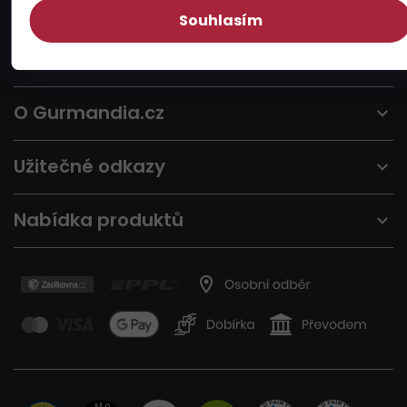
Souhlasím
O Gurmandia.cz
Užitečné odkazy
Nabídka produktů