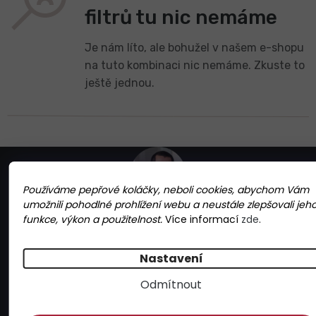
Z
á
p
Používáme pepřové koláčky, neboli cookies, abychom Vám
a
umožnili pohodlné prohlížení webu a neustále zlepšovali jeh
t
funkce, výkon a použitelnost.
Více informací
zde
.
Potřebujete s něčím poradit?
í
Ozvěte se Jirkovi, ten se vyzná
Nastavení
+420 608 355 600
Odmítnout
info@gurmandia.cz