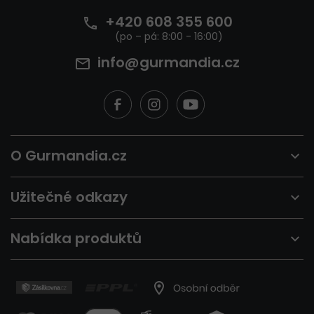
t
+420 608 355 600
í
info@gurmandia.cz
O Gurmandia.cz
Užitečné odkazy
Nabídka produktů