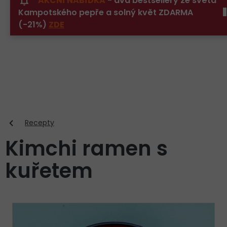
AKČNÍ NABÍDKA
- dva bestsellery ze světa
Přejít
Kampotského pepře a solný květ ZDARMA
na
obsah
(-21%)
ZDE
Recepty
Kimchi ramen s
kuřetem