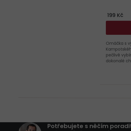
199 Kč
Omáčka s vý
Kampotského
pečlivě vyb
dokonalé chut
Z
Potřebujete s něčím poradi