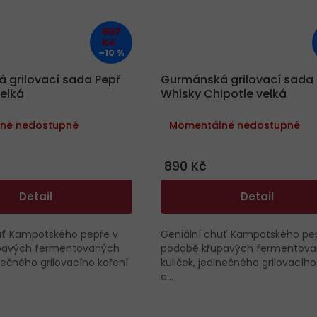
997
Kč
–10 %
 grilovací sada Pepř
Gurmánská grilovací sada
elká
Whisky Chipotle velká
ně nedostupné
Momentálně nedostupné
890 Kč
Detail
Detail
uť Kampotského pepře v
Geniální chuť Kampotského pe
pavých fermentovaných
podobě křupavých fermentov
inečného grilovacího koření
kuliček, jedinečného grilovacího
a...