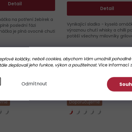
Detail
Detail
máčka na potření žebírek a
Vynikající sladko - kyselá omáč
úplně poslední fázi
výraznou chutí whisky a chilli p
Omáčka je plná ovocné chuti
potěší všechny milovníky grilován
přové koláčky, neboli cookies, abychom Vám umožnili pohodlné 
le zlepšovali jeho funkce, výkon a použitelnost.
Více informací
í
Akce
Odmítnout
Souh
Novinka
eme
Doporučujeme