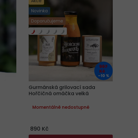
Akce
na burg
grilová
Novinka
burger
Doporučujeme
intenz
Přírodn
semínk
997
Kč
–10 %
Gurmánská grilovací sada
Hořčičná omáčka velká
Momentálně nedostupné
890 Kč