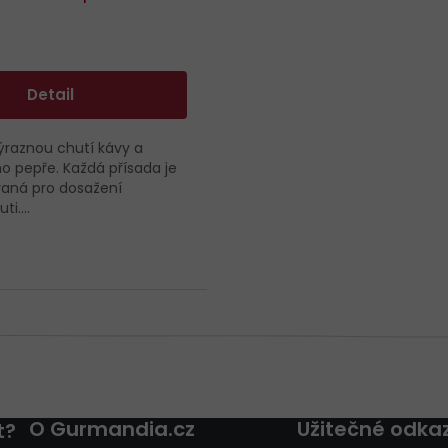
Detail
raznou chutí kávy a
 pepře. Každá přísada je
íraná pro dosažení
i....
O
v
l
á
d
a
O Gurmandia.cz
Užitečné odka
t?
c