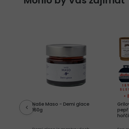
-10%
rské
Naše Maso - Demi glace
Gril
ná kari
160g
pepř
mer
hořč