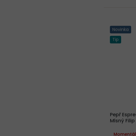
Novinka
Tip
Pepř Espr
Mlsný Fili
Momentál