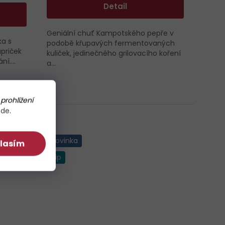
Detail
Geniální chuť Kampotského pepře v
ka s
podobě křupavých fermentovaných
apriček
kuliček, jedinečného grilovacího koření
í....
a...
prohlížení
zde
.
Novinka
lasím
Tip