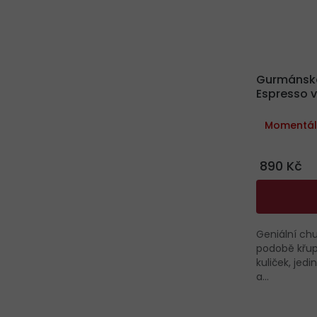
Gurmánská
Espresso v
Momentál
890 Kč
Geniální ch
podobě křu
kuliček, jed
a...