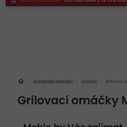
AKČNÍ NABÍDKA
- dva bestsellery ze světa
Přejít
na
obsah
Gurmánské speciality
Omáčky
Grilovací o