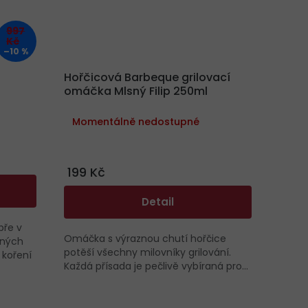
997
Kč
–10 %
Hořčicová Barbeque grilovací
omáčka Mlsný Filip 250ml
Momentálně nedostupné
199 Kč
Detail
pře v
Omáčka s výraznou chutí hořčice
aných
potěší všechny milovníky grilování.
 koření
Každá přísada je pečlivě vybíraná pro...