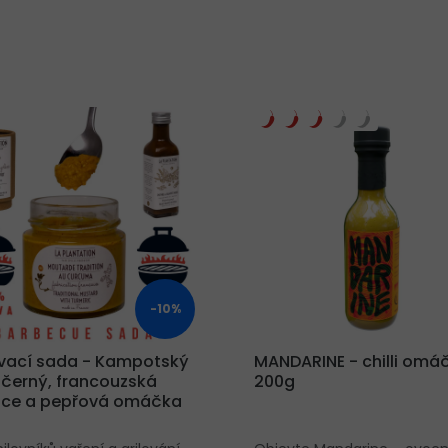
-10%
ovací sada - Kampotský
MANDARINE - chilli omá
 černý, francouzská
200g
ice a pepřová omáčka