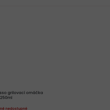
esso grilovací omáčka
p 250ml
ně nedostupné