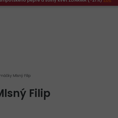
 Kampotského pepře a solný květ ZDARMA (-21%)
ZDE
máčky Mlsný Filip