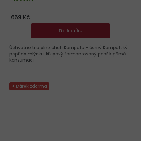
669 Kč
Do košíku
Úchvatné trio plné chuti Kampotu - černý Kampotský
pepř do mlýnku, křupavý fermentovaný pepř k přímé
konzumaci...
+ Dárek zdarma