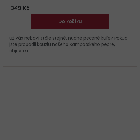
349 Kč
Do košíku
Už vás nebaví stále stejné, nudné pečené kuře? Pokud
jste propadli kouzlu našeho Kampotského pepře,
objevte i...