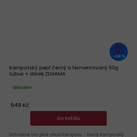
857
Kč
–24 %
Kampotský pepř černý a fermentovaný 50g
tubus + dárek ZDARMA
Skladem
649 Kč
Do košíku
Úchvatné trio plné chuti Kampotu - černý Kampotský