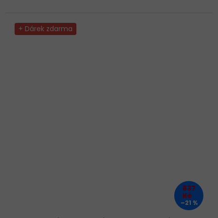
+ Dárek zdarma
837
Kč
–21 %