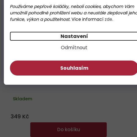
Používáme pepřové koláčky, neboli cookies, abychom Vám
umožnili pohodlné prohlížení webu a neustále zlepšovali jeh
funkce, výkon a použitelnost.
Více informací
zde
.
Nastavení
Odmítnout
Souhlasím
Fire Camp rub - grilovací koření 50g tubus
Průměrné
hodnocení
Skladem
produktu
je
5,0
z
349 Kč
5
hvězdiček.
Do košíku