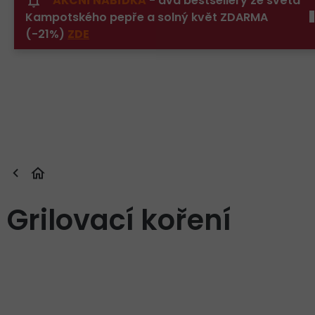
AKČNÍ NABÍDKA
- dva bestsellery ze světa
Přejít
Kampotského pepře a solný květ ZDARMA
na
obsah
(-21%)
ZDE