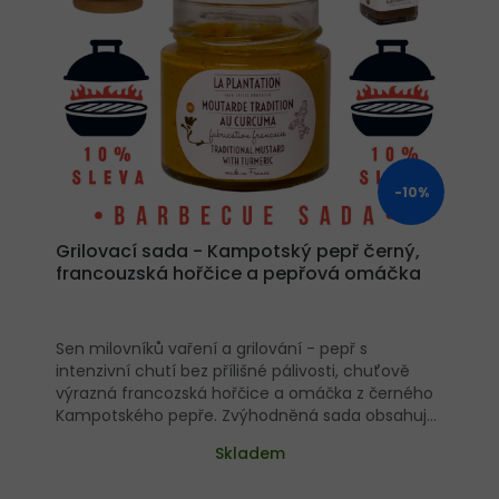
-10%
Grilovací sada - Kampotský pepř černý,
francouzská hořčice a pepřová omáčka
Sen milovníků vaření a grilování - pepř s
intenzivní chutí bez přílišné pálivosti, chuťově
výrazná francozská hořčice a omáčka z černého
Kampotského pepře. Zvýhodněná sada obsahuje:
Kampotský pepř černý 50g Legendární černý
Skladem
suchý pepř do mlýnku, užijete si ho po celý rok
doma v kuchyni i u grilu. Jiný už nebudete chtít!