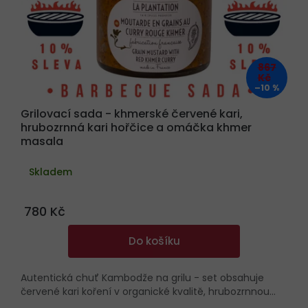
867
Kč
–10 %
Grilovací sada - khmerské červené kari,
hrubozrnná kari hořčice a omáčka khmer
masala
Skladem
780 Kč
Do košíku
Autentická chuť Kambodže na grilu - set obsahuje
červené kari koření v organické kvalitě, hrubozrnnou...