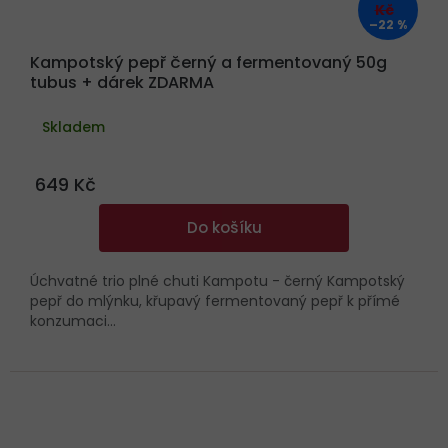
Kč
–22 %
Kampotský pepř černý a fermentovaný 50g
tubus + dárek ZDARMA
Skladem
649 Kč
Do košíku
Úchvatné trio plné chuti Kampotu - černý Kampotský
pepř do mlýnku, křupavý fermentovaný pepř k přímé
konzumaci...