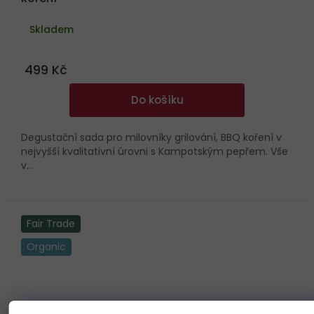
Skladem
499 Kč
Do košíku
Degustační sada pro milovníky grilování, BBQ koření v
nejvyšší kvalitativní úrovni s Kampotským pepřem. Vše
v...
Fair Trade
Organic