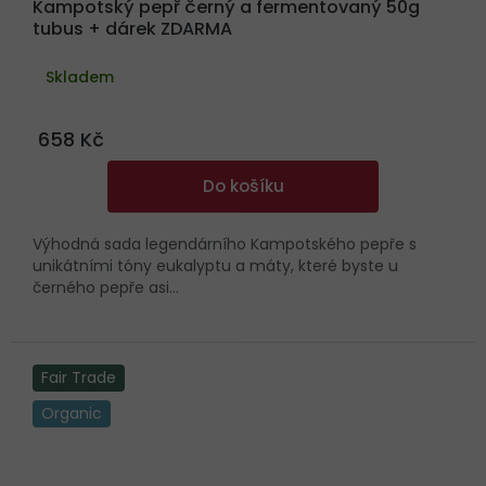
Kampotský pepř černý a fermentovaný 50g
tubus + dárek ZDARMA
Skladem
658 Kč
Do košíku
Výhodná sada legendárního Kampotského pepře s
unikátními tóny eukalyptu a máty, které byste u
černého pepře asi...
Fair Trade
Organic