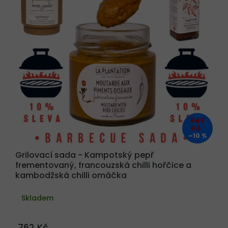
847
Kč
–10 %
Grilovací sada - Kampotský pepř
frementovaný, francouzská chilli hořčice a
kambodžská chilli omáčka
Skladem
762 Kč