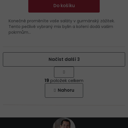
Do košíku
Konečně proměníte vaše saláty v gurmánský zážitek.
Tento pečlivě vybraný mix bylin a koření dodá vašim
pokrmům...
Načíst další 3
S
t
O
r
19
položek celkem
v
á
l
n
Nahoru
k
á
o
d
v
a
á
c
n
í
í
Z
p
á
r