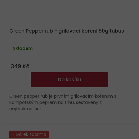
Green Pepper rub - grilovací koření 50g tubus
Průměrné
hodnocení
Skladem
produktu
je
4,7
z
349 Kč
5
hvězdiček.
Do košíku
Green pepper rub je prvním grilovacím kořením s
Kampotským pepřem na trhu, sestavený z
nejkvalitnějších...
+ Dárek zdarma