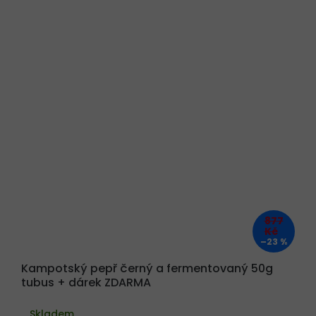
877
Kč
–23 %
Kampotský pepř černý a fermentovaný 50g
tubus + dárek ZDARMA
Skladem