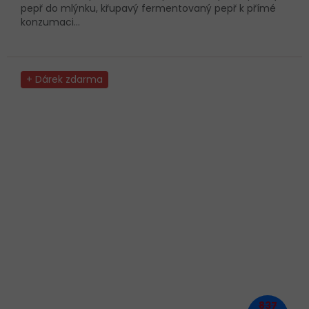
pepř do mlýnku, křupavý fermentovaný pepř k přímé
konzumaci...
+ Dárek zdarma
837