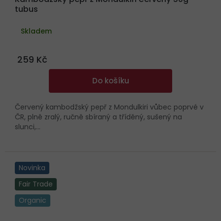
tubus
Skladem
259 Kč
Do košíku
Červený kambodžský pepř z Mondulkiri vůbec poprvé v
ČR, plně zralý, ručně sbíraný a tříděný, sušený na
slunci,...
Novinka
Fair Trade
Organic