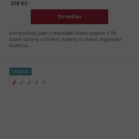
219 Kč
Do košíku
Kambodžský pepř z Mondulkiri vůbec poprvé v ČR,
ručně sbíraný a tříděný, sušený na slunci, organická
kvalita a...
Organic