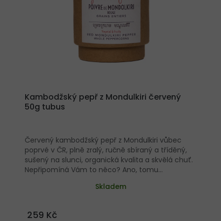
Kambodžský pepř z Mondulkiri červený
50g tubus
Červený kambodžský pepř z Mondulkiri vůbec
poprvé v ČR, plně zralý, ručně sbíraný a tříděný,
sušený na slunci, organická kvalita a skvělá chuť.
Nepřipomíná Vám to něco? Ano, tomu
Kampotskému je skutečně velmi blízko! Sladký
Skladem
a plně zralý K masu i dezetům a ovoci Zvedne
chuť každého jídla Organic kvalita Limitovaná
produkce Ruční práce až po zabalení Skvělý do
259 Kč
kuchyně i na gril Ke sladkému, ovoci i čokoládě