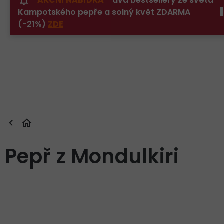
AKČNÍ NABÍDKA
- dva bestsellery ze světa
Přejít
Kampotského pepře a solný květ ZDARMA
na
obsah
(-21%)
ZDE