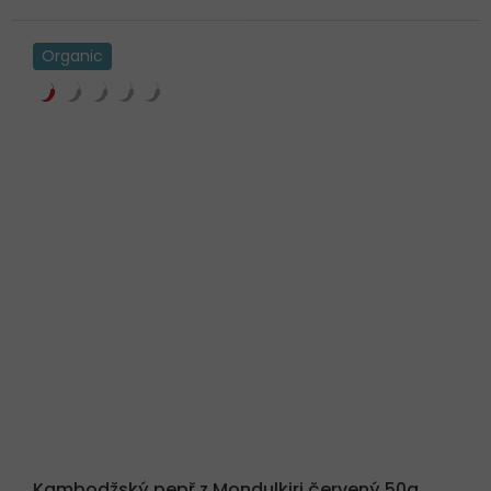
Organic
Kambodžský pepř z Mondulkiri červený 50g