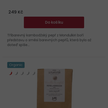
249 Kč
Do košíku
Tříbarevný kambodžský pepř z Mondulkiri boří
představu o směsi barevných pepřů, která byla až
doteď spíše...
Organic