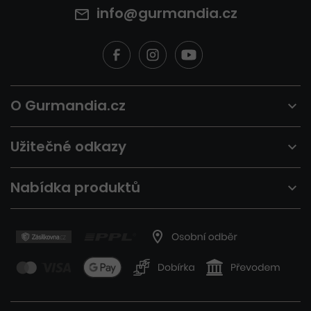
p
info@gurmandia.cz
i
s
u
O Gurmandia.cz
Užitečné odkazy
Nabídka produktů