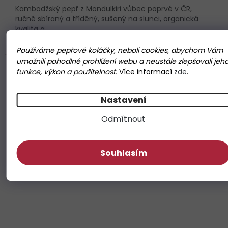
Kambodžský pepř z Mondulkiri vůbec poprvé v ČR,
ručně sbíraný a tříděný, sušený na slunci, organická
kvalita a...
Používáme pepřové koláčky, neboli cookies, abychom Vám
umožnili pohodlné prohlížení webu a neustále zlepšovali jeh
funkce, výkon a použitelnost.
Více informací
zde
.
Nastavení
Odmítnout
Souhlasím