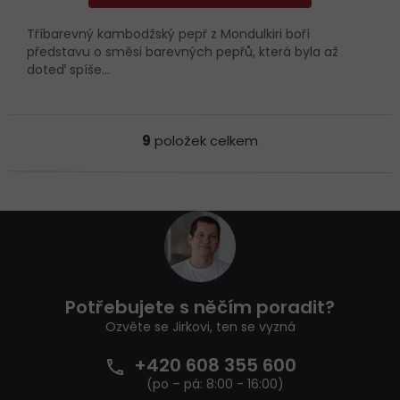
Tříbarevný kambodžský pepř z Mondulkiri boří
představu o směsi barevných pepřů, která byla až
doteď spíše...
9
položek celkem
O
v
l
á
d
Z
a
á
c
p
í
a
p
t
r
Potřebujete s něčím poradit?
í
v
Ozvěte se Jirkovi, ten se vyzná
k
y
+420 608 355 600
v
ý