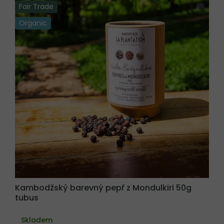
í
Fair Trade
p
r
Organic
o
d
u
k
t
ů
Kambodžský barevný pepř z Mondulkiri 50g
tubus
Skladem