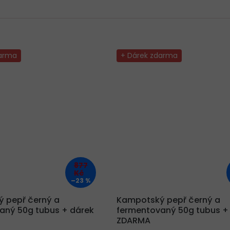
darma
+ Dárek zdarma
877
Kč
–23 %
 pepř černý a
Kampotský pepř černý a
aný 50g tubus + dárek
fermentovaný 50g tubus +
ZDARMA