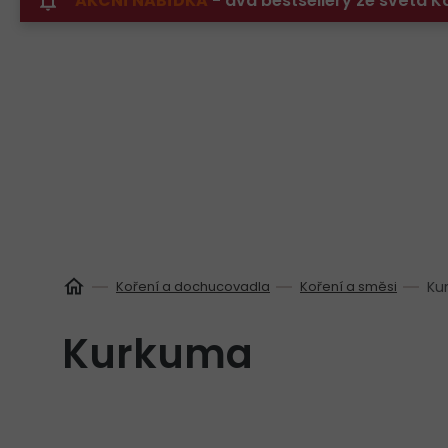
AKČNÍ NABÍDKA
- dva bestsellery ze světa
Přejít
na
obsah
Koření a dochucovadla
Koření a směsi
Ku