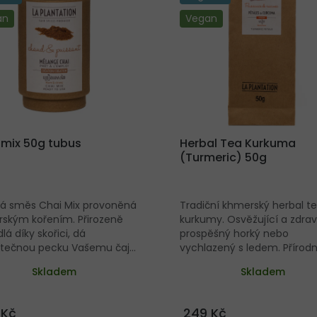
an
Vegan
 mix 50g tubus
Herbal Tea Kurkuma
(Turmeric) 50g
á směs Chai Mix provoněná
Tradiční khmerský herbal te
ským kořením. Přirozeně
kurkumy. Osvěžující a zdrav
lá díky skořici, dá
prospěšný horký nebo
tečnou pecku Vašemu čaji,
vychlazený s ledem. Přírodn
a nebo jen horkému
bomba protizánětlivých
Skladem
Skladem
ovému mléku.
antioxidantů nejen při
nachlazení! Vysoký obsah
kurkuminu Organicky pěst
 Kč
249 Kč