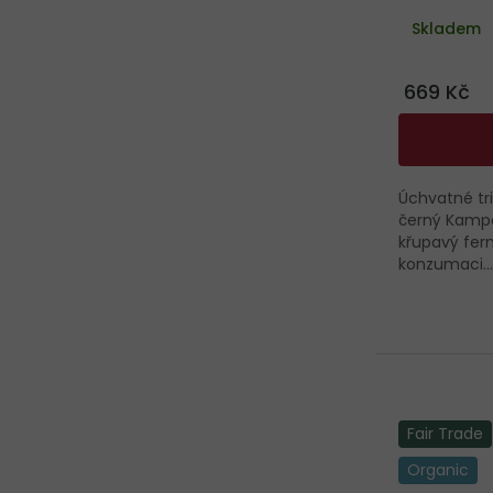
Skladem
669 Kč
Úchvatné tr
černý Kampo
křupavý fer
konzumaci...
Fair Trade
Organic