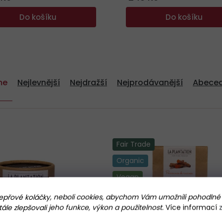
bez chemických hnojiv Fair
Do košíku
Do košíku
me
Nejlevnější
Nejdražší
Nejprodávanější
Abece
Fair Trade
Organic
Vegan
přové koláčky, neboli cookies, abychom Vám umožnili pohodlné 
le zlepšovali jeho funkce, výkon a použitelnost.
Více informací