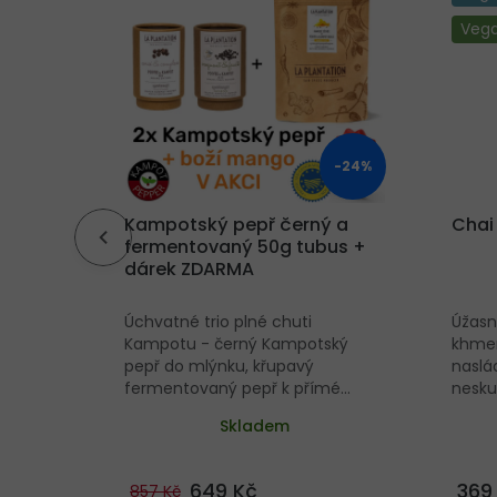
Veg
-22%
-24%
ý a
Kampotský pepř černý a
Chai
us +
fermentovaný 50g tubus +
dárek ZDARMA
Úchvatné trio plné chuti
Úžasn
ský
Kampotu - černý Kampotský
khmer
pepř do mlýnku, křupavý
naslád
mé
fermentovaný pepř k přímé
nesku
všemu a
konzumaci prakticky ke všemu a
kávě 
Skladem
tí a
sušené mango sladké a
kokos
ili! Pro
kořeněné červeným
í Na
Kampotským pepřem. Pro
649 Kč
369
857 Kč