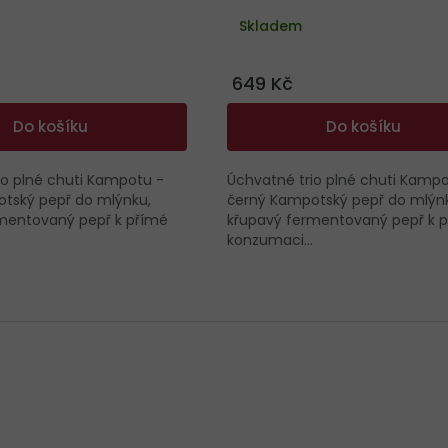
Skladem
649 Kč
Do košíku
Do košíku
io plné chuti Kampotu -
Úchvatné trio plné chuti Kampo
tský pepř do mlýnku,
černý Kampotský pepř do mlýn
mentovaný pepř k přímé
křupavý fermentovaný pepř k 
konzumaci...