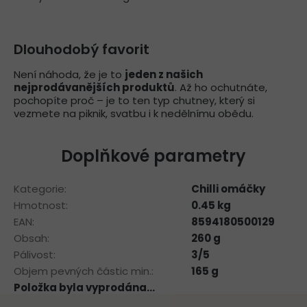
Dlouhodobý favorit
Není náhoda, že je to
jeden z našich
nejprodávanějších produktů
. Až ho ochutnáte,
pochopíte proč – je to ten typ chutney, který si
vezmete na piknik, svatbu i k nedělnímu obědu.
Doplňkové parametry
Kategorie
:
Chilli omáčky
Hmotnost
:
0.45 kg
EAN
:
8594180500129
Obsah
:
260 g
Pálivost
:
3/5
Objem pevných částic min.
:
165 g
Položka byla vyprodána…