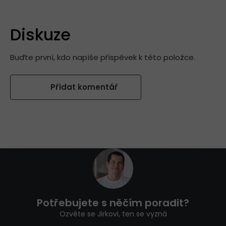
Diskuze
Buďte první, kdo napíše příspěvek k této položce.
Přidat komentář
Z
á
p
a
t
Potřebujete s něčím poradit?
í
Ozvěte se Jirkovi, ten se vyzná