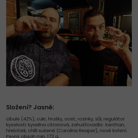
Složení? Jasně:
cibule (42%), cukr, hrušky, ocet, rozinky, sůl, regulátor
kyselosti: kyselina citronová, zahušťovadlo: Xanthan,
hřebíček, chilli sušené (Carolina Reaper), nové koření.
Pevný obsah min. 172 g.