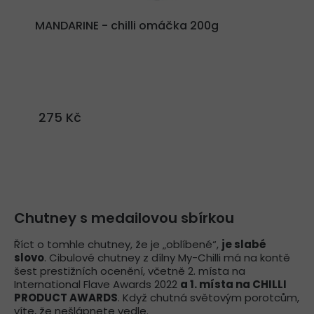
MANDARINE - chilli omáčka 200g
275 Kč
Chutney s medailovou sbírkou
Říct o tomhle chutney, že je „oblíbené“,
je slabé
slovo
. Cibulové chutney z dílny My-Chilli má na kontě
šest prestižních ocenění, včetně 2. místa na
International Flave Awards 2022
a 1. místa na CHILLI
PRODUCT AWARDS
. Když chutná světovým porotcům,
víte, že nešlápnete vedle.