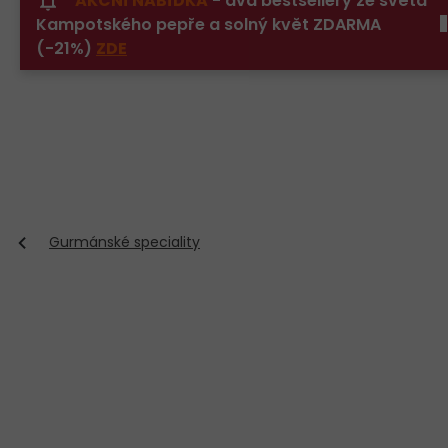
AKČNÍ NABÍDKA
- dva bestsellery ze světa
Přejít
Kampotského pepře a solný květ ZDARMA
na
obsah
(-21%)
ZDE
Gurmánské speciality