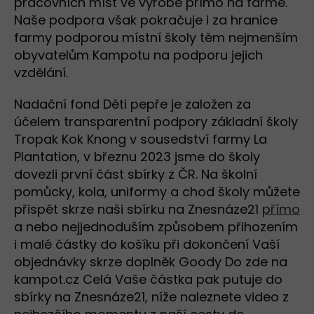
pracovních míst ve výrobě přímo na farmě.
Naše podpora však pokračuje i za hranice
farmy podporou místní školy těm nejmenším
obyvatelům Kampotu na podporu jejich
vzdělání.
Nadační fond Děti pepře je založen za
účelem transparentní podpory základní školy
Tropak Kok Knong v sousedství farmy La
Plantation, v březnu 2023 jsme do školy
dovezli první část sbírky z ČR. Na školní
pomůcky, kola, uniformy a chod školy můžete
přispět skrze naši sbírku na Znesnáze21
přímo
a nebo nejjednoduším způsobem přihozením
i malé částky do košíku při dokončení Vaší
objednávky skrze doplněk Goody Do zde na
kampot.cz Celá Vaše částka pak putuje do
sbírky na Znesnáze21, níže naleznete video z