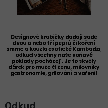
Designové krabičky dodají sadě
dvou a nebo tří pepřů či koření
šmrnc a kouzlo exotické Kambodži,
odkud všechny naše voňavé
poklady pocházejí. Je to
skvělý
dárek
pro muže či ženu, milovníky
gastronomie, grilování a vaření!
Odkud