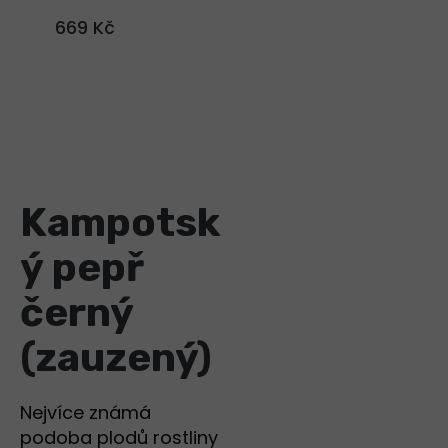
669 Kč
Kampotsk
ý pepř
černý
(zauzený)
Nejvíce známá
podoba plodů rostliny