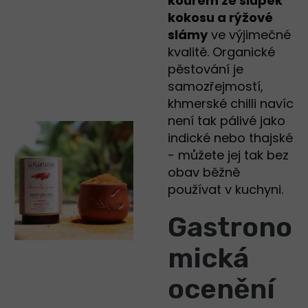
kouřem ze slupek
kokosu a rýžové
slámy
ve výjimečné
kvalitě. Organické
pěstování je
samozřejmostí,
khmerské chilli navíc
není tak pálivé jako
indické nebo thajské
- můžete jej tak bez
obav běžně
používat v kuchyni.
Gastrono
mická
ocenění