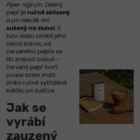
Piper nigrum
. Zelený
pepř je
ručně sklízený
a po několik dní
sušený na slunci
. V
tuto dobu vzniká jeho
černá barva, od
červeného pepře se
liší zralostí bobulí -
červený pepř tvoří
pouze zcela zralá
zrnka ručně vytříděná
kuličku po kuličce.
Jak se
vyrábí
zauzený