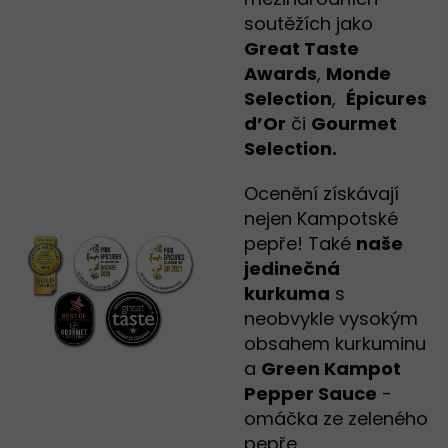
soutěžích jako
Great Taste
Awards
,
Monde
Selection
,
Épicures
d’Or
či
Gourmet
Selection.
Ocenění získávají
nejen Kampotské
pepře! Také
naše
jedinečná
kurkuma
s
neobvykle vysokým
obsahem kurkuminu
a
Green Kampot
Pepper Sauce
-
omáčka ze zeleného
pepře.