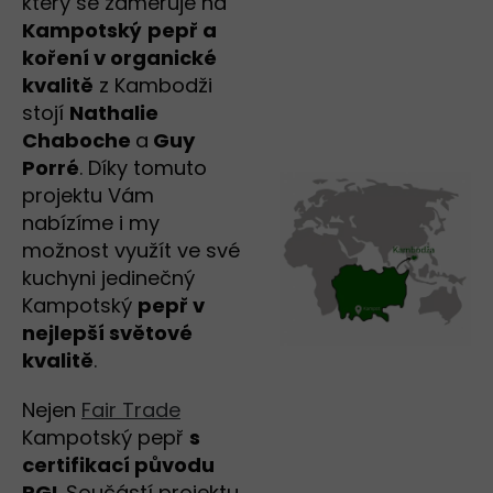
který se zaměřuje na
Kampotský
pepř a
koření v organické
kvalitě
z Kambodži
stojí
Nathalie
Chaboche
a
Guy
Porré
. Díky tomuto
projektu Vám
nabízíme i my
možnost využít ve své
kuchyni jedinečný
Kampotský
pepř v
nejlepší světové
kvalitě
.
Nejen
Fair Trade
Kampotský pepř
s
certifikací původu
PGI
. Součástí projektu