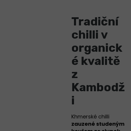
Tradiční
chilli v
organick
é kvalitě
z
Kambodž
i
Khmerské chilli
zauzené studeným