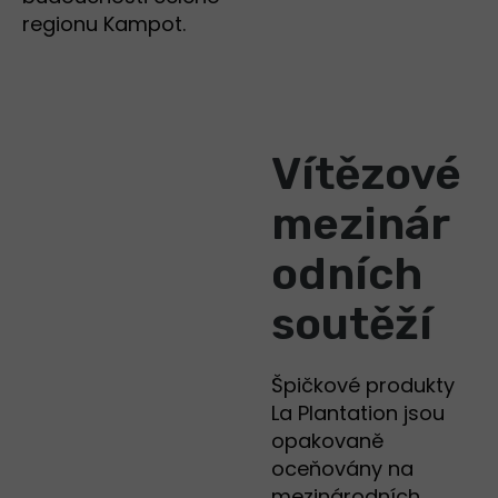
regionu Kampot.
Vítězové
mezinár
odních
soutěží
Špičkové produkty
La Plantation jsou
opakovaně
oceňovány na
mezinárodních