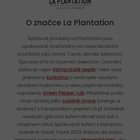
O značce La Plantation
Špičkové produkty La Plantation jsou
opakovaně oceňovány na mezinárodních
soutěžích jako Great Taste, Monde Selection,
Épicures d’Or či Gourmet Selection. Ocenění
získávají nejen
Kampotské pepře
! Také naše
jedinečná
kurkuma
s neobvykle vysokým
obsahem kurkuminu a nebo pepřová omáčka,
naposledy
Green Pepper rub
. Přinášíme zcela
nové výrobky jako
sušené ovoce
(mango a
ananas) s Kampotským pepřem či již zmíněné
revoluční grilovací koření téměř bez soli s
maximem chuti špičkových koření z Kampotu,
oceněné Great Taste 2023. Bránou do světa
khmerské kuchyně jsou pak i
khmerská kari
, vše