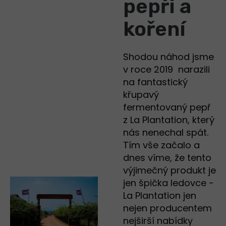
pepři a
koření
Shodou náhod jsme
v roce 2019 narazili
na fantastický
křupavý
fermentovaný pepř
z La Plantation, který
nás nenechal spát.
Tím vše začalo a
dnes víme, že tento
výjimečný produkt je
jen špička ledovce -
La Plantation jen
nejen producentem
nejširší nabídky