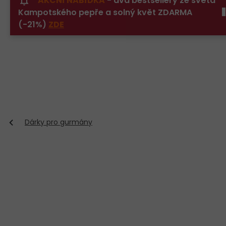
AKČNÍ NABÍDKA
- dva bestsellery ze světa
Přejít
Kampotského pepře a solný květ ZDARMA
na
obsah
(-21%)
ZDE
Dárky pro gurmány