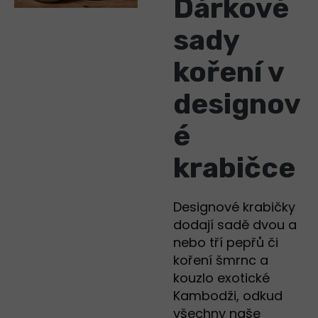
Dárkové
sady
koření v
designov
é
krabičce
Designové krabičky
dodají sadě dvou a
nebo tří pepřů či
koření šmrnc a
kouzlo exotické
Kambodži, odkud
všechny naše