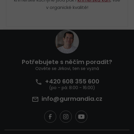
v organické kvalitě!
Z
á
p
a
t
Potřebujete s něčím poradit?
í
Ozvěte se Jirkovi, ten se vyzná
+420 608 355 600
info@gurmandia.cz