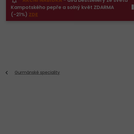
AKČNÍ NABÍDKA
- dva bestsellery ze světa
Přejít
Kampotského pepře a solný květ ZDARMA
na
obsah
(-21%)
ZDE
Gurmánské speciality