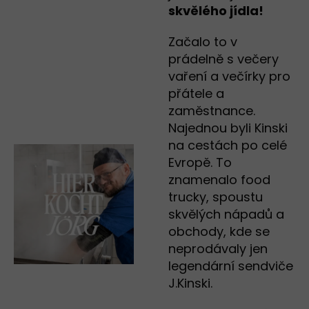
skvělého jídla!
Začalo to v
prádelně s večery
vaření a večírky pro
přátele a
zaměstnance.
Najednou byli Kinski
na cestách po celé
Evropě. To
znamenalo food
trucky, spoustu
skvělých nápadů a
obchody, kde se
neprodávaly jen
legendární sendviče
J.Kinski.