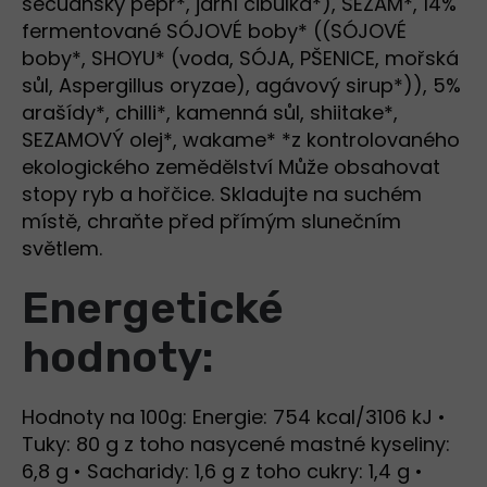
sečuánský pepř*, jarní cibulka*), SEZAM*, 14%
fermentované SÓJOVÉ boby* ((SÓJOVÉ
boby*, SHOYU* (voda, SÓJA, PŠENICE, mořská
sůl, Aspergillus oryzae), agávový sirup*)), 5%
arašídy*, chilli*, kamenná sůl, shiitake*,
SEZAMOVÝ olej*, wakame* *z kontrolovaného
ekologického zemědělství Může obsahovat
stopy ryb a hořčice. Skladujte na suchém
místě, chraňte před přímým slunečním
světlem.
Energetické
hodnoty:
Hodnoty na 100g: Energie: 754 kcal/3106 kJ •
Tuky: 80 g z toho nasycené mastné kyseliny:
6,8 g • Sacharidy: 1,6 g z toho cukry: 1,4 g •