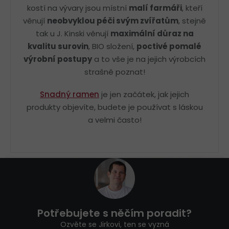
kostí na vývary jsou místní
malí farmáři
, kteří
věnují
neobvyklou péči svým zvířatům
, stejně
tak u J. Kinski věnují
maximální důraz na
kvalitu surovin
, BIO složení,
poctivé pomalé
výrobní postupy
a to vše je na jejich výrobcích
strašně poznat!
Snadný ramen
je jen začátek, jak jejich
produkty objevíte, budete je používat s láskou
a velmi často!
Z
á
p
a
t
Potřebujete s něčím poradit?
í
Ozvěte se Jirkovi, ten se vyzná