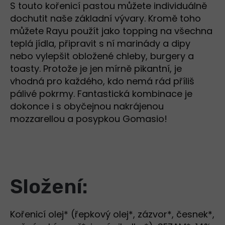
S touto kořenicí pastou můžete individuálně
dochutit naše základní vývary. Kromě toho
můžete Rayu použít jako topping na všechna
teplá jídla, připravit s ní marinády a dipy
nebo vylepšit obložené chleby, burgery a
toasty. Protože je jen mírně pikantní, je
vhodná pro každého, kdo nemá rád příliš
pálivé pokrmy. Fantastická kombinace je
dokonce i s obyčejnou nakrájenou
mozzarellou a posypkou Gomasio!
Složení:
Kořenicí olej* (řepkový olej*, zázvor*, česnek*,