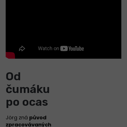
Od
čumáku
po ocas
Jörg zná
původ
zpracovávaných