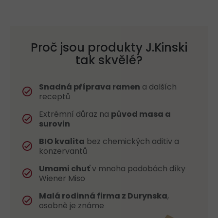
Proč jsou produkty J.Kinski
tak skvělé?
Snadná příprava ramen
a dalších
receptů
Extrémní důraz na
původ masa a
surovin
BIO kvalita
bez chemických aditiv a
konzervantů
Umami chuť
v mnoha podobách díky
Wiener Miso
Malá rodinná firma z Durynska
,
osobně je známe