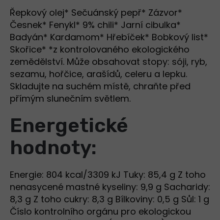
Řepkový olej* Sečuánský pepř* Zázvor*
Česnek* Fenykl* 9% chili* Jarní cibulka*
Badyán* Kardamom* Hřebíček* Bobkový list*
Skořice* *z kontrolovaného ekologického
zemědělství. Může obsahovat stopy: sóji, ryb,
sezamu, hořčice, arašídů, celeru a lepku.
Skladujte na suchém místě, chraňte před
přímým slunečním světlem.
Energetické
hodnoty:
Energie: 804 kcal/3309 kJ Tuky: 85,4 g Z toho
nenasycené mastné kyseliny: 9,9 g Sacharidy:
8,3 g Z toho cukry: 8,3 g Bílkoviny: 0,5 g Sůl: 1 g
Číslo kontrolního orgánu pro ekologickou