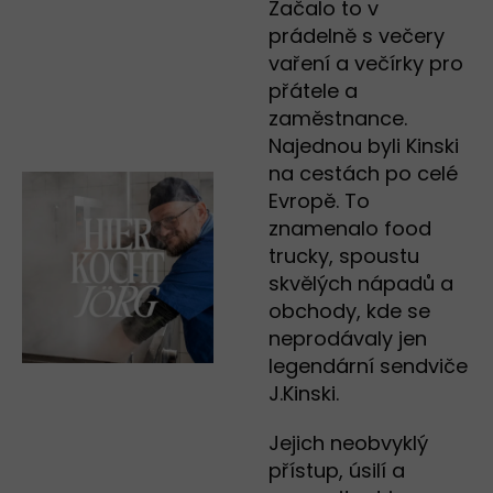
Začalo to v
prádelně s večery
vaření a večírky pro
přátele a
zaměstnance.
Najednou byli Kinski
na cestách po celé
Evropě. To
znamenalo food
trucky, spoustu
skvělých nápadů a
obchody, kde se
neprodávaly jen
legendární sendviče
J.Kinski.
Jejich neobvyklý
přístup, úsilí a