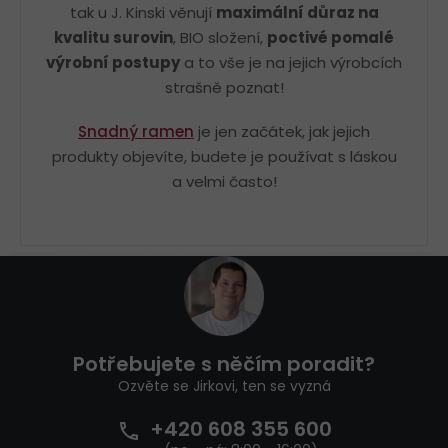
tak u J. Kinski věnují
maximální důraz na
kvalitu surovin
, BIO složení,
poctivé pomalé
výrobní postupy
a to vše je na jejich výrobcích
strašně poznat!
Snadný ramen
je jen začátek, jak jejich
produkty objevíte, budete je používat s láskou
a velmi často!
Z
á
p
a
t
Potřebujete s něčím poradit?
í
Ozvěte se Jirkovi, ten se vyzná
+420 608 355 600