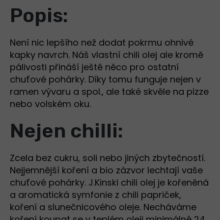
Popis:
Není nic lepšího než dodat pokrmu ohnivé
kapky navrch. Náš vlastní chili olej ale kromě
pálivosti přináší ještě něco pro ostatní
chuťové pohárky. Díky tomu funguje nejen v
ramen vývaru a spol., ale také skvěle na pizze
nebo volském oku.
Nejen chilli:
Zcela bez cukru, soli nebo jiných zbytečností.
Nejjemnější koření a bio zázvor lechtají vaše
chuťové pohárky. J.Kinski chili olej je kořeněná
a aromatická symfonie z chili papriček,
koření a slunečnicového oleje. Necháváme
koření koupat se v teplém oleji minimálně 24