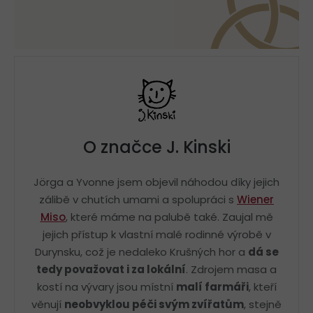
O značce J. Kinski
Jörga a Yvonne jsem objevil náhodou díky jejich
zálibě v chutích umami a spolupráci s
Wiener
Miso
, které máme na palubě také. Zaujal mě
jejich přístup k vlastní malé rodinné výrobě v
Durynsku, což je nedaleko Krušných hor a
dá se
tedy považovat i za lokální
. Zdrojem masa a
kostí na vývary jsou místní
malí farmáři
, kteří
věnují
neobvyklou péči svým zvířatům
, stejně