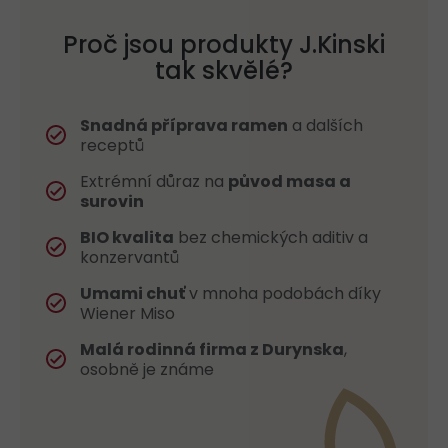
Proč jsou produkty J.Kinski
tak skvělé?
Snadná příprava ramen
a dalších
receptů
Extrémní důraz na
původ masa a
surovin
BIO kvalita
bez chemických aditiv a
konzervantů
Umami chuť
v mnoha podobách díky
Wiener Miso
Malá rodinná firma z Durynska
,
osobně je známe