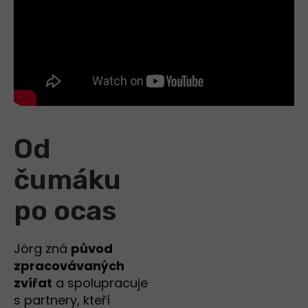
Od
čumáku
po ocas
Jörg zná
původ
zpracovávaných
zvířat
a spolupracuje
s partnery, kteří