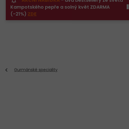
AKČNÍ NABÍDKA
- dva bestsellery ze světa
Přejít
Kampotského pepře a solný květ ZDARMA
na
obsah
(-21%)
ZDE
Gurmánské speciality