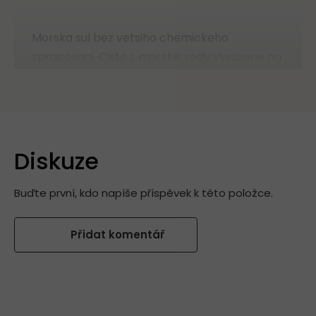
Morska sul bez vetsiho chemickeho
zpracovani. Ciste z morske vody vysusene na
slunci.
Uživatel Heuréka
Hodnocení produktu je 5 z 5 hvězdiček.
6.12.2022
Diskuze
Buďte první, kdo napíše příspěvek k této položce.
Přidat komentář