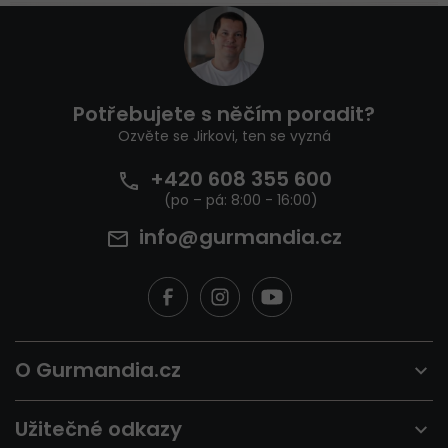
Z
á
p
a
t
Potřebujete s něčím poradit?
í
Ozvěte se Jirkovi, ten se vyzná
+420 608 355 600
info@gurmandia.cz
O Gurmandia.cz
Užitečné odkazy