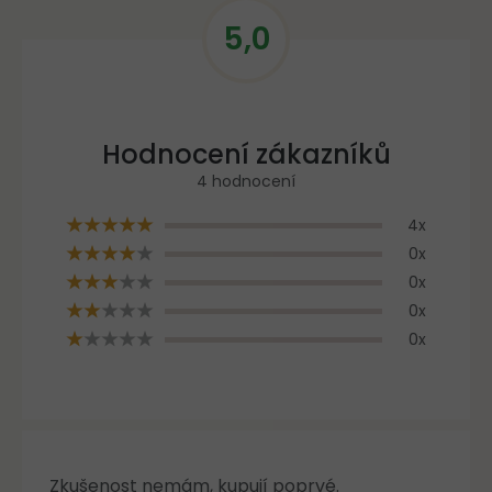
5,0
V
ý
p
Průměrné
i
hodnocení
s
h
produktu
o
je
4 hodnocení
d
5,0
n
4x
z
o
0x
c
5
e
hvězdiček.
0x
n
0x
í
0x
Zkušenost nemám, kupují poprvé.