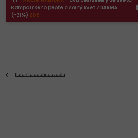
AKČNÍ NABÍDKA
- dva bestsellery ze světa
Přejít
Kampotského pepře a solný květ ZDARMA
na
obsah
(-21%)
ZDE
Koření a dochucovadla