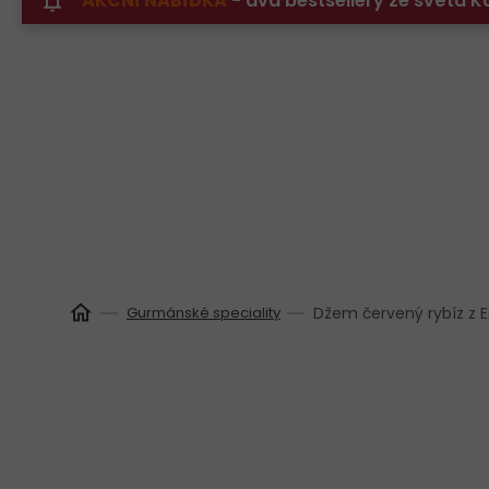
AKČNÍ NABÍDKA
- dva bestsellery ze světa
Přejít
na
obsah
Gurmánské speciality
Džem červený rybíz z 