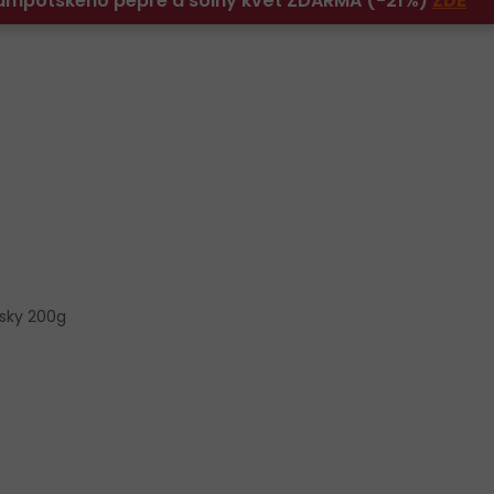
 Kampotského pepře a solný květ ZDARMA (-21%)
ZDE
Esky 200g