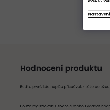
webu a neustá
Nastaven
Hodnocení produktu
Buďte první, kdo napíše příspěvek k této položce
Pouze registrovaní uživatelé mohou vkládat hod