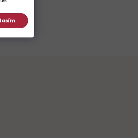
zde
.
lasím