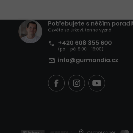
Z
Potřebujete s něčím poradi
á
Ozvěte se Jirkovi, ten se vyzná
p
a
+420 608 355 600
t
í
info@gurmandia.cz