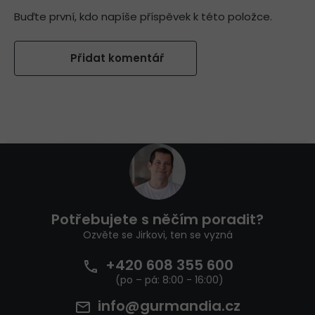
Buďte první, kdo napíše příspěvek k této položce.
Přidat komentář
Z
á
p
a
t
Potřebujete s něčím poradit?
í
Ozvěte se Jirkovi, ten se vyzná
+420 608 355 600
info@gurmandia.cz