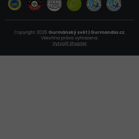
Copyright 2026
Gurmánský svět | Gurmandia.cz
.
Všechna práva vyhrazena.
Vytvořil Shoptet