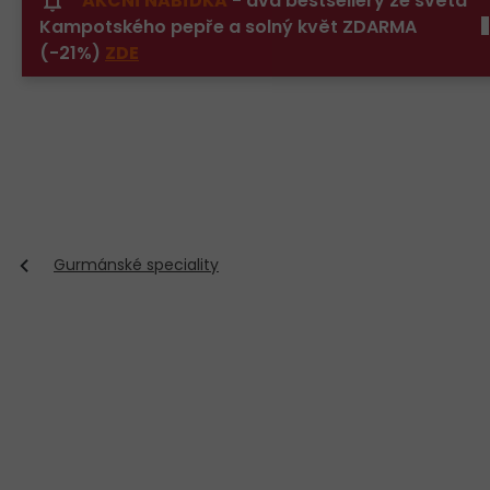
AKČNÍ NABÍDKA
- dva bestsellery ze světa
Přejít
Kampotského pepře a solný květ ZDARMA
na
obsah
(-21%)
ZDE
Gurmánské speciality