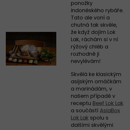
ponožky
indonéského rybáře.
Tato ale voní a
chutná tak skvěle,
že když dojím Lok
Lak, ráchám si v ní
rýžový chléb a
rozhodně ji
nevylévám!
Skvělá ke klasickým
asijským omáčkám
a marinádám, v
našem případě v
receptu
Beef Lok Lak
a součástí
AsiaBox
Lok Lak
spolu s
dalšími skvělými