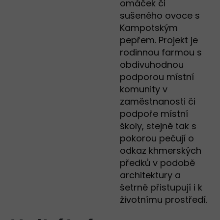
omáček či
sušeného ovoce s
Kampotským
pepřem. Projekt je
rodinnou farmou s
obdivuhodnou
podporou místní
komunity v
zaměstnanosti či
podpoře místní
školy, stejně tak s
pokorou pečují o
odkaz khmerských
předků v podobě
architektury a
šetrně přistupují i k
životnímu prostředí.