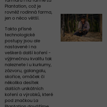
farmářů i na farmě La
Plantation, což je
rovněž rodinná farma,
jen o něco větší.
Takto přísné
technologické
postupy jsou ale
nastavené i na
veškerá další koření -
výjimečnou kvalitu tak
naleznete i u kurkumy,
zázvoru, galangalu,
skořice, omáček či
několika desítek
dalších unikátních
koření a výrobků, které
pod značkou La
Plantation dovážíme.