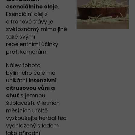
esenciálního oleje
.
Esenciální olej z
citronové trávy je
světoznámý mimo jiné
také svými
repelentními účinky
proti komárům.
Nálev tohoto
bylinného čaje má
unikátní
intenzivní
citrusovou vůni a
chuť
s jemnou
štiplavostí. V letních
měsících určitě
vyzkoušejte herbal tea
vychlazený s ledem
jako přírodní