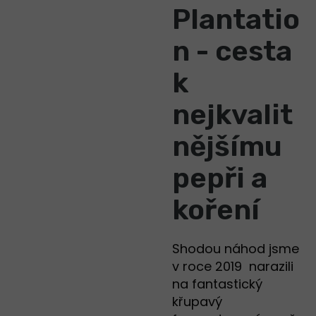
Plantatio
n - cesta
k
nejkvalit
nějšímu
pepři a
koření
Shodou náhod jsme
v roce 2019 narazili
na fantastický
křupavý