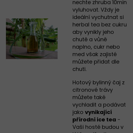
nechte zhruba 10min
vyluhovat. Vždy je
ideální vychutnat si
herbal tea bez cukru
aby vynikly jeho
chutě a vůně
naplno, cukr nebo
med však zajisté
můžete přidat dle
chuti.
Hotový bylinný čaj z
citronové trávy
můžete také
vychladit a podávat
jako
vynikající
přírodní ice tea
-
Vaši hosté budou v