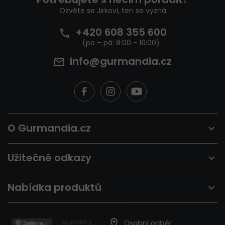
í
Ozvěte se Jirkovi, ten se vyzná
+420 608 355 600
info@gurmandia.cz
O Gurmandia.cz
Užitečné odkazy
Nabídka produktů