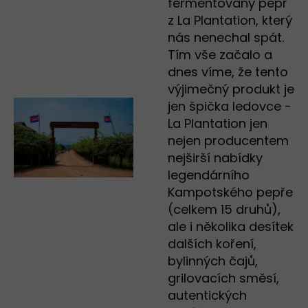
fermentovaný pepř
z La Plantation, který
nás nenechal spát.
Tím vše začalo a
dnes víme, že tento
výjimečný produkt je
jen špička ledovce -
La Plantation jen
nejen producentem
nejširší nabídky
legendárního
Kampotského pepře
(celkem 15 druhů),
ale i několika desítek
dalších koření,
bylinných čajů,
grilovacích směsí,
autentických