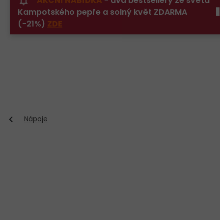
AKČNÍ NABÍDKA
- dva bestsellery ze světa
Přejít
Kampotského pepře a solný květ ZDARMA
na
obsah
(-21%)
ZDE
Nápoje