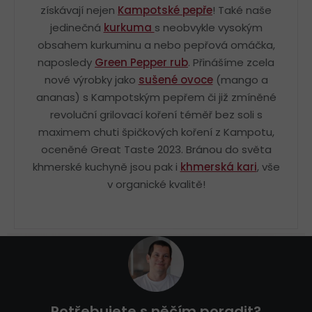
získávají nejen
Kampotské pepře
! Také naše
jedinečná
kurkuma
s neobvykle vysokým
obsahem kurkuminu a nebo pepřová omáčka,
naposledy
Green Pepper rub
. Přinášíme zcela
nové výrobky jako
sušené ovoce
(mango a
ananas) s Kampotským pepřem či již zmíněné
revoluční grilovací koření téměř bez soli s
maximem chuti špičkových koření z Kampotu,
oceněné Great Taste 2023. Bránou do světa
khmerské kuchyně jsou pak i
khmerská kari
, vše
v organické kvalitě!
Z
á
p
a
t
Potřebujete s něčím poradit?