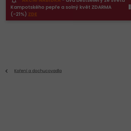
AKČNÍ NABÍDKA
- dva bestsellery ze světa
Přejít
Kampotského pepře a solný květ ZDARMA
na
obsah
(-21%)
ZDE
Koření a dochucovadla