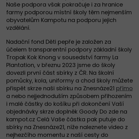
Naše podpora však pokračuje i za hranice
farmy podporou místní školy těm nejmenším
obyvatelům Kampotu na podporu jejich
vzdělání.
Nadační fond Děti pepře je založen za
účelem transparentní podpory základní školy
Tropak Kok Knong v sousedství farmy La
Plantation, v březnu 2023 jsme do školy
dovezli první část sbírky z ČR. Na školní
pomůcky, kola, uniformy a chod školy můžete
přispět skrze naši sbírku na Znesnáze21
přímo
a nebo nejjednoduším způsobem přihozením
i malé částky do košíku při dokončení Vaší
objednávky skrze doplněk Goody Do zde na
kampot.cz Celá Vaše částka pak putuje do
sbírky na Znesnáze21, níže naleznete video z
nejhezčího momentu z naší cesty do