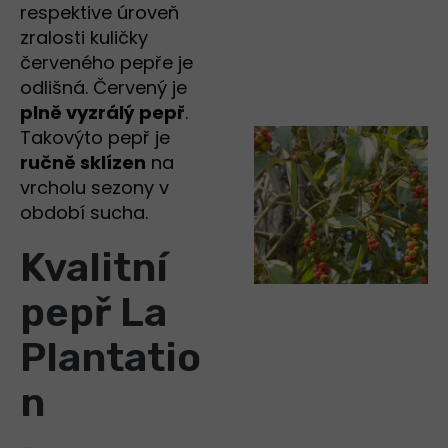
respektive úroveň
zralosti kuličky
červeného pepře je
odlišná. Červený je
plně vyzrálý pepř
.
Takovýto pepř je
ručně sklízen
na
vrcholu sezony v
období sucha.
Kvalitní
pepř La
Plantatio
n