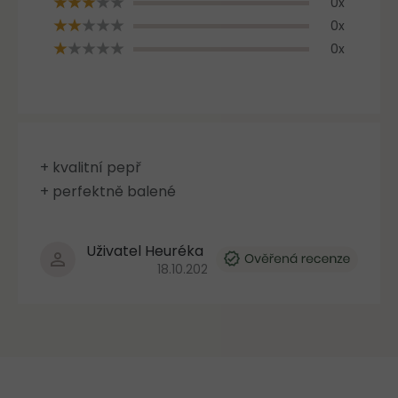
hvězdiček.
0x
n
0x
í
0x
+ kvalitní pepř
+ perfektně balené
Uživatel Heuréka
Hodnocení produktu je 5 z 5 hvězdiček.
18.10.2023