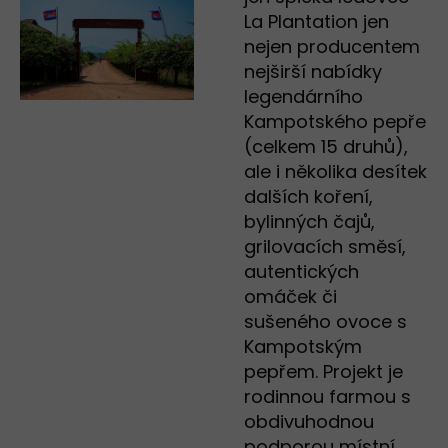
La Plantation jen
nejen producentem
nejširší nabídky
legendárního
Kampotského pepře
(celkem 15 druhů),
ale i několika desítek
dalších koření,
bylinných čajů,
grilovacích směsí,
autentických
omáček či
sušeného ovoce s
Kampotským
pepřem. Projekt je
rodinnou farmou s
obdivuhodnou
podporou místní