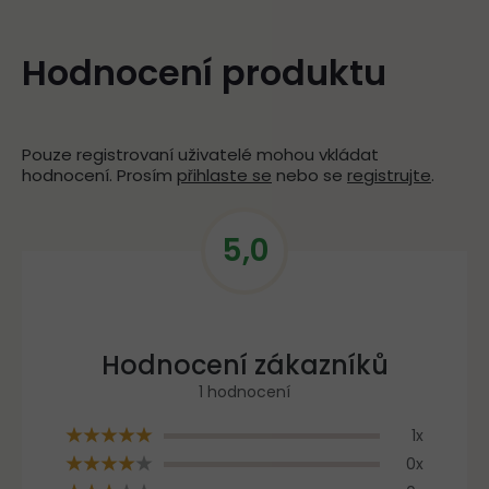
Hodnocení produktu
Pouze registrovaní uživatelé mohou vkládat
hodnocení. Prosím
přihlaste se
nebo se
registrujte
.
5,0
V
ý
p
Průměrné
i
hodnocení
s
h
produktu
o
je
1 hodnocení
d
5,0
n
1x
z
o
0x
c
5
e