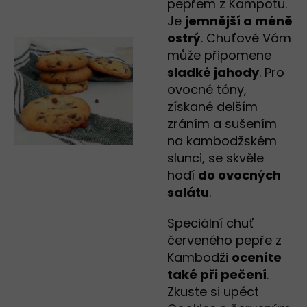
pepřem z Kampotu.
Je
jemnější a méně
ostrý
. Chuťově Vám
může připomene
sladké jahody
. Pro
ovocné tóny,
získané delším
zráním a sušením
na kambodžském
slunci, se skvěle
hodí
do ovocných
salátu
.
Speciální chuť
červeného pepře z
Kambodži
oceníte
také při pečení
.
Zkuste si upéct