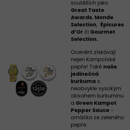
soutěžích jako
Great Taste
Awards
,
Monde
Selection
,
Épicures
d’Or
či
Gourmet
Selection.
Ocenění získávají
nejen Kampotské
pepře! Také
naše
jedinečná
kurkuma
s
neobvykle vysokým
obsahem kurkuminu
a
Green Kampot
Pepper Sauce
-
omáčka ze zeleného
pepře.