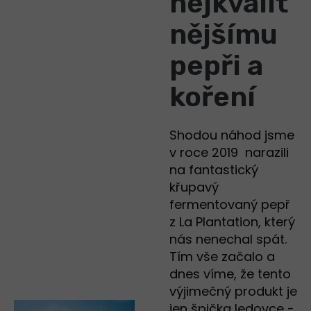
nejkvalit
nějšímu
pepři a
koření
Shodou náhod jsme
v roce 2019 narazili
na fantastický
křupavý
fermentovaný pepř
z La Plantation, který
nás nenechal spát.
Tím vše začalo a
dnes víme, že tento
výjimečný produkt je
jen špička ledovce -