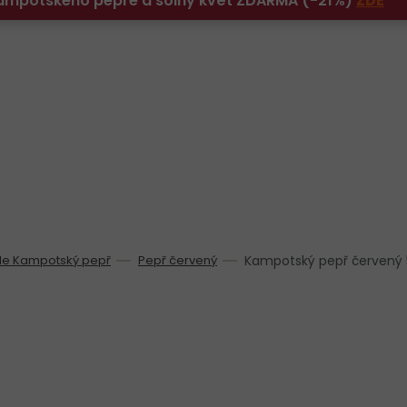
 Kampotského pepře a solný květ ZDARMA (-21%)
ZDE
ade Kampotský pepř
Pepř červený
Kampotský pepř červený 