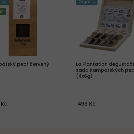
nic
Organic
an
otský pepř červený
La Plantation degustač
sada Kampotských pep
(4x6g)
 Kč
499 Kč