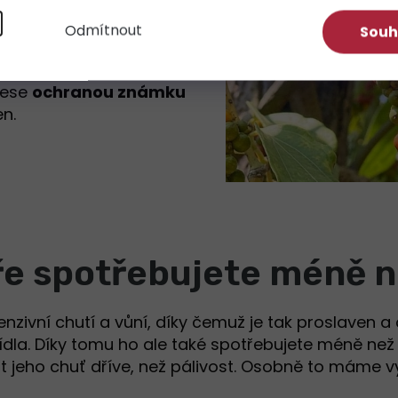
í
Odmítnout
Souh
ké kvalitě
jako náš
z
tě těžko hledali. Také
nese
ochranou známku
en.
e spotřebujete méně n
nzivní chutí a vůní, díky čemuž je tak proslaven a
 jídla. Díky tomu ho ale také spotřebujete méně n
t jeho chuť dříve, než pálivost. Osobně to máme v