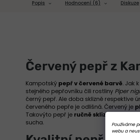
Popis
Hodnocení (6)
Diskuze
Červený pepř z K
Kampotský
pepř v červené barvě
. Jak k
stejného pepřovníku čili rostliny
Piper ni
černý pepř. Ale doba sklizně respektive úr
červeného pepře je odlišná. Červený je
p
Takovýto pepř je
ručně sklízen
na vrcho
sucha.
Používáme pe
webu a neustá
Kvalitní pepř La Pl