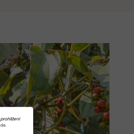
prohlížení
zde
.