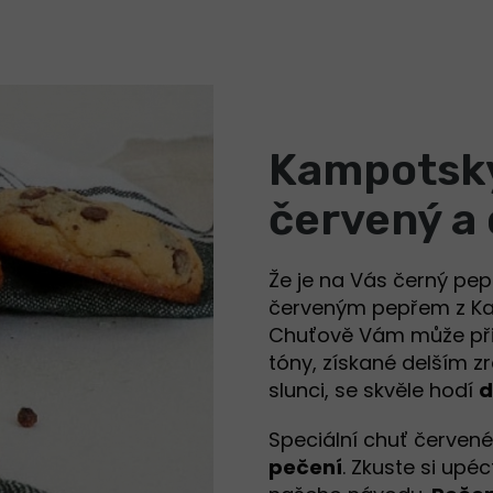
Kampotský
červený a 
Že je na Vás černý pe
červeným pepřem z K
Chuťově Vám může p
tóny, získané delším
slunci, se skvěle hodí
d
Speciální chuť červen
pečení
. Zkuste si upé