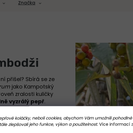
Značka
ambodži
 ní přišel? Sbírá se ze
grum
jako Kampotský
oveň zralosti kuličky
lně vyzrálý pepř
.
lu sezony v období
přové koláčky, neboli cookies, abychom Vám umožnili pohodlné 
le zlepšovali jeho funkce, výkon a použitelnost.
Více informací
antation