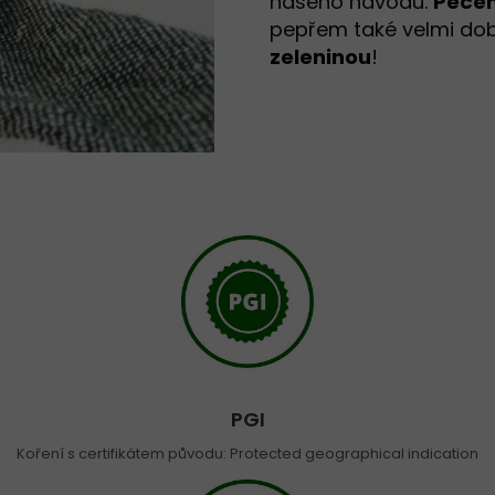
našeho návodu.
Peče
pepřem také velmi dob
zeleninou
!
PGI
Koření s certifikátem původu: Protected geographical indication