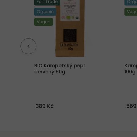
Fair Trade
Orga
Organic
Veg
Vegan
ý a
BIO Kampotský pepř
Kamp
us +
červený 50g
100g
389 Kč
569