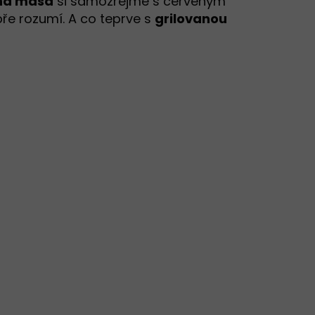
ná masa
si samozřejmě s červeným
ře rozumí. A co teprve s
grilovanou