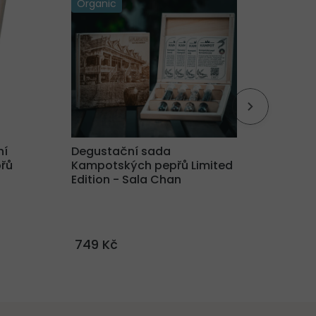
Organic
Organ
ní
Degustační sada
La Pla
řů
Kampotských pepřů Limited
sada 
Edition - Sala Chan
(cca 
749 Kč
990 