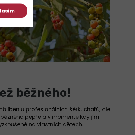
lasím
ež běžného!
 oblíben u profesionálních šéfkuchařů, ale
ež běžného pepře a v momentě kdy jím
yzkoušené na vlastních dětech.