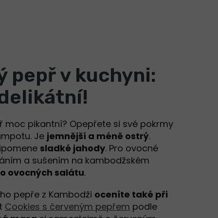
 pepř v kuchyni:
delikátní!
př moc pikantní? Opepřete si své pokrmy
ampotu. Je
jemnější a méně ostrý
.
řipomene
sladké jahody
. Pro ovocné
 zráním a sušením na kambodžském
o ovocných salátu
.
ého pepře z Kambodži
oceníte také při
ct
Cookies s červeným pepřem
podle