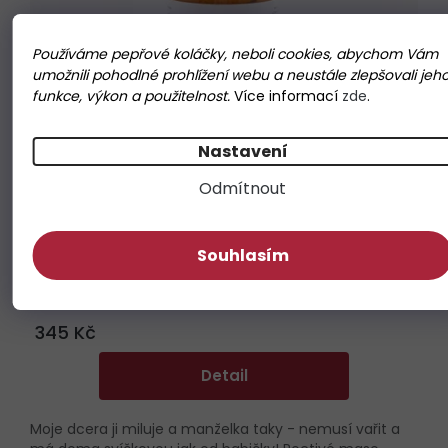
Používáme pepřové koláčky, neboli cookies, abychom Vám
umožnili pohodlné prohlížení webu a neustále zlepšovali jeh
funkce, výkon a použitelnost.
Více informací
zde
.
Nastavení
Odmítnout
Svíčková hovězí pečeně z Lokálu 500g
Souhlasím
Momentálně nedostupné
345 Kč
Detail
Moje dcera ji miluje a manželka taky - nemusí vařit a