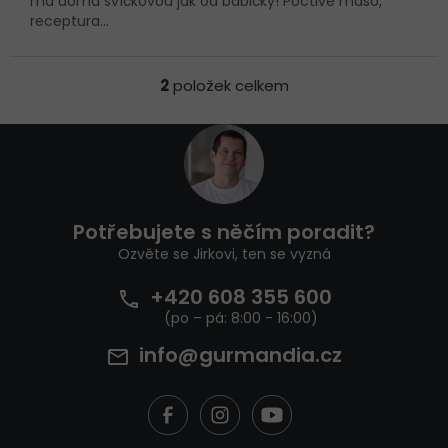
má doma svíčkovou jak od babičky! Poctivé maso,
receptura...
2
položek celkem
O
v
l
Z
á
á
d
p
a
a
c
t
í
Potřebujete s něčím poradit?
í
p
Ozvěte se Jirkovi, ten se vyzná
r
v
+420 608 355 600
k
y
v
info@gurmandia.cz
ý
p
i
s
u