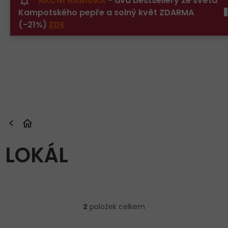
AKČNÍ NABÍDKA
- dva bestsellery ze světa
Přejít
Kampotského pepře a solný květ ZDARMA
na
obsah
(-21%)
ZDE
LOKÁL
Ř
a
2
položek celkem
z