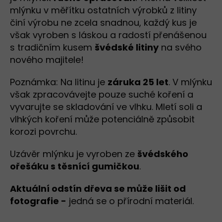
mlýnku v měřítku ostatních výrobků z litiny
činí výrobu ne zcela snadnou, každý kus je
však vyroben s láskou a radostí přenášenou
s tradičním kusem
švédské litiny
na svého
nového majitele!
Poznámka: Na litinu je
záruka 25 let
. V mlýnku
však zpracovávejte pouze suché koření a
vyvarujte se skladování ve vlhku. Mletí soli a
vlhkých koření může potenciálně způsobit
korozi povrchu.
Uzávěr mlýnku je vyroben ze
švédského
ořešáku s těsnící gumičkou
.
Aktuální odstín dřeva se může lišit od
fotografie -
jedná se o přírodní materiál.