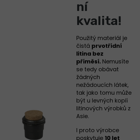
ní
kvalita!
Použitý materiál je
čistá
prvotřídní
litina bez
příměs
í.
Nemusíte
se tedy obávat
žádných
nežádoucích látek,
tak jako tomu může
být u levných kopií
litinových výrobků z
Asie.
I proto výrobce
poskytuje
10 let