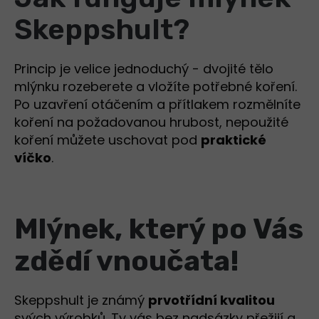
Skeppshult?
Princip je velice jednoduchý - dvojité tělo
mlýnku rozeberete a vložíte potřebné koření.
Po uzavření otáčením a přítlakem rozmělníte
koření na požadovanou hrubost, nepoužité
koření můžete uschovat pod
praktické
víčko
.
Mlýnek, který po Vás
zdědí vnoučata!
Skeppshult je známý
prvotřídní kvalitou
svých výrobků. Ty vás bez nadsázky přežijí a