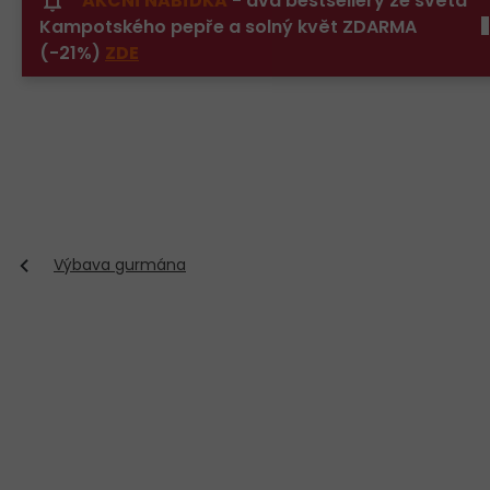
AKČNÍ NABÍDKA
- dva bestsellery ze světa
Přejít
Kampotského pepře a solný květ ZDARMA
na
obsah
(-21%)
ZDE
Výbava gurmána