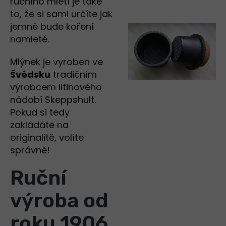
ručního mletí je také
to, že si sami určíte jak
jemně bude koření
namleté.
Mlýnek je vyroben ve
Švédsku
tradičním
výrobcem litinového
nádobí Skeppshult.
Pokud si tedy
zakládáte na
originalitě, volíte
správně!
Ruční
výroba od
roku 1906