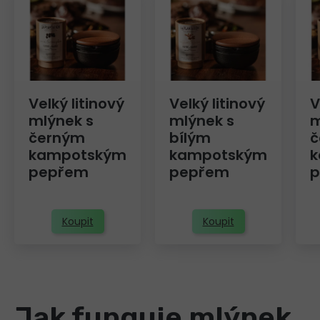
Velký litinový
Velký litinový
V
mlýnek s
mlýnek s
m
černým
bílým
č
kampotským
kampotským
k
pepřem
pepřem
p
Koupit
Koupit
Jak funguje mlýnek