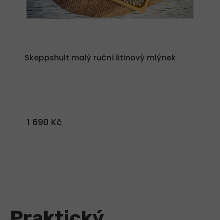
Skeppshult malý ruční litinový mlýnek
1 690 Kč
Praktický