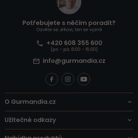
p
a
t
Potřebujete s něčím poradit?
í
Ozvěte se Jirkovi, ten se vyzná
+420 608 355 600
info@gurmandia.cz
O Gurmandia.cz
Užitečné odkazy
Nabídka produktů