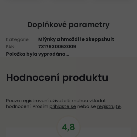
Doplňkové parametry
Kategorie
:
Mlýnky a hmoždíře Skeppshult
EAN
:
7317930063009
Položka byla vyprodána…
Hodnocení produktu
Pouze registrovaní uživatelé mohou vkládat
hodnocení. Prosím
přihlaste se
nebo se
registrujte
.
4,8
V
ý