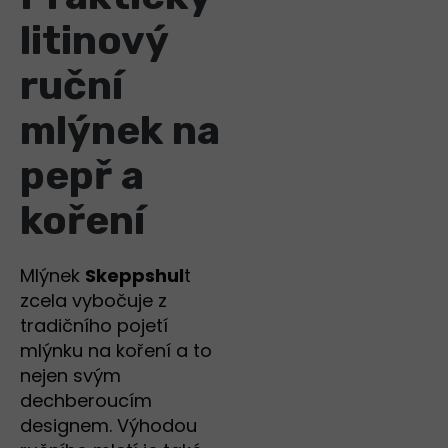
litinový
ruční
mlýnek na
pepř a
koření
Mlýnek
Skeppshul
t
zcela vybočuje z
tradičního pojetí
mlýnku na koření a to
nejen svým
dechberoucím
designem. Výhodou