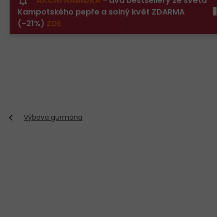
AKČNÍ NABÍDKA
- dva bestsellery ze světa
Přejít
Kampotského pepře a solný květ ZDARMA
na
obsah
(-21%)
ZDE
Výbava gurmána