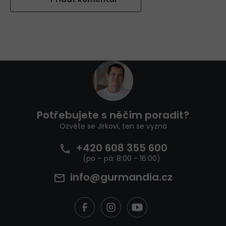
Z
á
p
a
t
Potřebujete s něčím poradit?
í
Ozvěte se Jirkovi, ten se vyzná
+420 608 355 600
info@gurmandia.cz