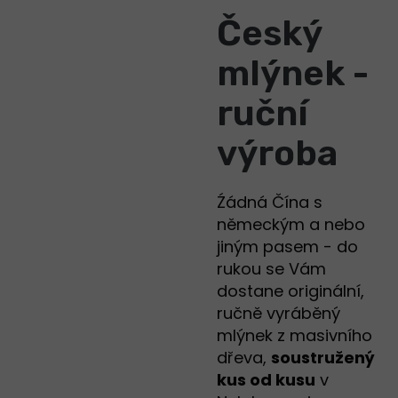
Český
mlýnek -
ruční
výroba
Źádná Čína s
německým a nebo
jiným pasem - do
rukou se Vám
dostane originální,
ručně vyráběný
mlýnek z masivního
dřeva,
soustružený
kus od kusu
v