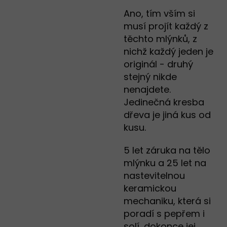
Ano, tím vším si
musí projít každý z
těchto mlýnků, z
nichž každý jeden je
originál - druhý
stejný nikde
nenajdete.
Jedinečná kresba
dřeva je jiná kus od
kusu.
5 let záruka na tělo
mlýnku a 25 let na
nastevitelnou
keramickou
mechaniku, která si
poradí s pepřem i
solí, dokonce jej