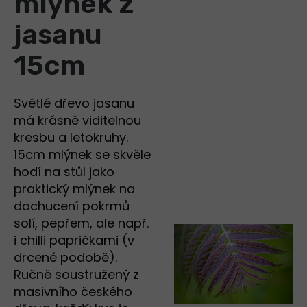
mlýnek z
jasanu
15cm
Světlé dřevo jasanu
má krásně viditelnou
kresbu a letokruhy.
15cm mlýnek se skvěle
hodí na stůl jako
praktický mlýnek na
dochucení pokrmů
solí, pepřem, ale např.
i chilli papričkami (v
drcené podobě).
Ručně soustružený z
masivního českého