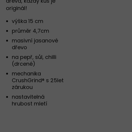
dřeva, každý kus je
originál!
výška 15 cm
průměr 4,7cm
masivní jasanové
dřevo
na pepř, sůl, chilli
(drcené)
mechanika
CrushGrind® s 25let
zárukou
nastavitelná
hrubost mletí