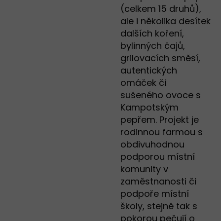
(celkem 15 druhů),
ale i několika desítek
dalších koření,
bylinných čajů,
grilovacích směsí,
autentických
omáček či
sušeného ovoce s
Kampotským
pepřem. Projekt je
rodinnou farmou s
obdivuhodnou
podporou místní
komunity v
zaměstnanosti či
podpoře místní
školy, stejně tak s
pokorou pečují o