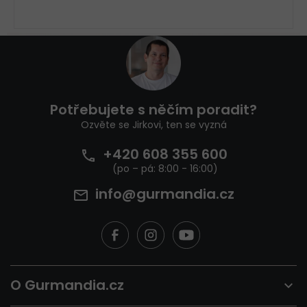
Z
á
p
a
t
Potřebujete s něčím poradit?
í
Ozvěte se Jirkovi, ten se vyzná
+420 608 355 600
info@gurmandia.cz
O Gurmandia.cz