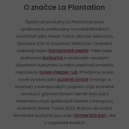
O značce La Plantation
Špičkové produkty La Plantation jsou
opakovaně oceňovány na mezinárodních
soutěžích jako Great Taste, Monde Selection,
Épicures d’Or či Gourmet Selection. Ocenění
získávají nejen
Kampotské pepře
! Také naše
jedinečná
kurkuma
s neobvykle vysokým
obsahem kurkuminu a nebo pepřová omáčka,
naposledy
Green Pepper rub
. Přinášíme zcela
nové výrobky jako
sušené ovoce
(mango a
ananas) s Kampotským pepřem či již zmíněné
revoluční grilovací koření téměř bez soli s
maximem chuti špičkových koření z Kampotu,
oceněné Great Taste 2023. Bránou do světa
khmerské kuchyně jsou pak i
khmerská kari
, vše
v organické kvalitě!