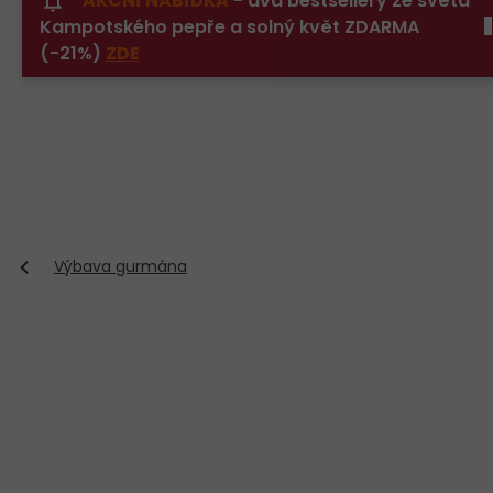
AKČNÍ NABÍDKA
- dva bestsellery ze světa
Přejít
Kampotského pepře a solný květ ZDARMA
na
obsah
(-21%)
ZDE
Výbava gurmána