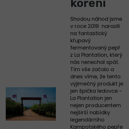
koření
Shodou náhod jsme
v roce 2019 narazili
na fantastický
křupavý
fermentovaný pepř
z La Plantation, který
nás nenechal spát.
Tím vše začalo a
dnes víme, že tento
výjimečný produkt je
jen špička ledovce -
La Plantation jen
nejen producentem
nejširší nabídky
legendárního
Kampotského pepře