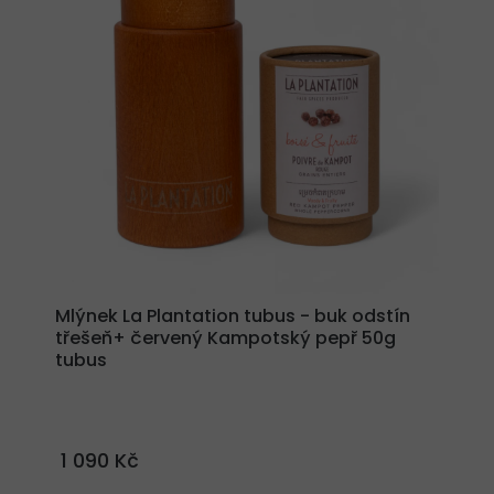
Mlýnek La Plantation tubus - buk odstín
třešeň+ červený Kampotský pepř 50g
tubus
1 090 Kč