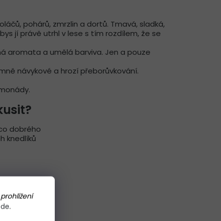
oláčů, pohárů, zmrzlin a dortů. Tmavá, sladká,
bys jí právě utrhl v lese s tím rozdílem, že se
dná aromata a umělá barviva. Jen a pouze
mně návykové a hrozí přeborůvkování.
limonády.
kusit?
ěco dobrého
h knedlíků
prohlížení
zde
.