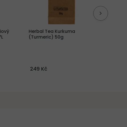
iový
Herbal Tea Kurkuma
SAMAI
7L
(Turmeric) 50g
prémi
41% 0,
249 Kč
1 690