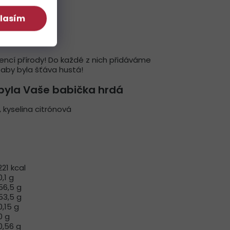
lasím
encí přírody! Do každé z nich přidáváme
aby byla šťáva hustá!
 byla Vaše babička hrdá
, kyselina citrónová
221 kcal
0,1 g
56,5 g
53,5 g
0,15 g
0 g
0,56 g