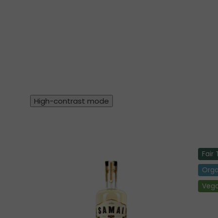
High-contrast mode
Fair
Orga
Veg