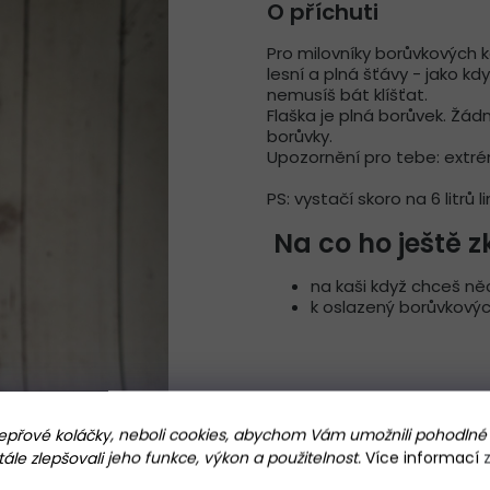
O příchuti
Pro milovníky borůvkových k
lesní a plná šťávy - jako kdy
nemusíš bát klíšťat.
Flaška je plná borůvek. Žá
borůvky.
Upozornění pro tebe: extré
PS: vystačí skoro na 6 litrů 
Na co ho ještě z
na kaši když chceš n
k oslazený borůvkovýc
přové koláčky, neboli cookies, abychom Vám umožnili pohodlné 
le zlepšovali jeho funkce, výkon a použitelnost.
Více informací