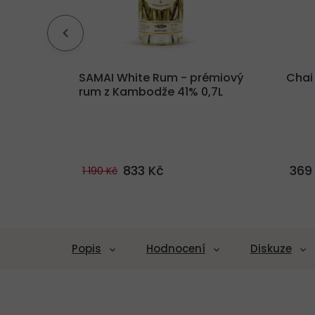
gin
SAMAI White Rum - prémiový
Chai
rum z Kambodže 41% 0,7L
833 Kč
369
1 190 Kč
Popis
Hodnocení
Diskuze