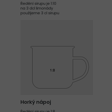
Ředění sirupu je 1:10
na 3 dcl limonády
použijeme 3 cl sirupu
Horký nápoj
Ředění sirupu je 1:8