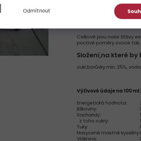
í
Odmítnout
Souh
Hustě hustá šťáva
Celkově jsou naše šťávy es
poctivé poměry ovoce tak, 
Složení,na které by
cukr,borůvky min. 25%, voda
Výživové údaje na 100 ml:
Energetická hodnota:
Bílkoviny:
Sacharidy:
z toho cukry:
Tuky:
Nasycené mastné kyseliny:
Vláknina: