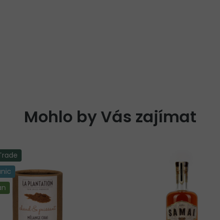
Mohlo by Vás zajímat
 Trade
nic
an