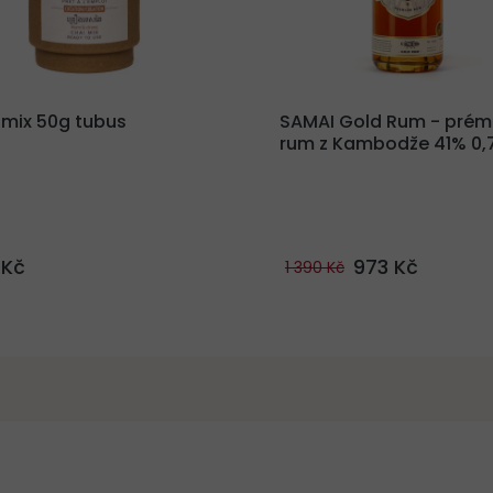
 mix 50g tubus
SAMAI Gold Rum - prém
rum z Kambodže 41% 0,
973 Kč
 Kč
1 390 Kč