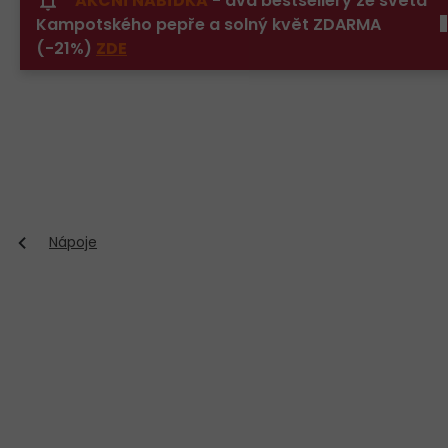
AKČNÍ NABÍDKA
- dva bestsellery ze světa
Přejít
Kampotského pepře a solný květ ZDARMA
na
obsah
(-21%)
ZDE
Nápoje