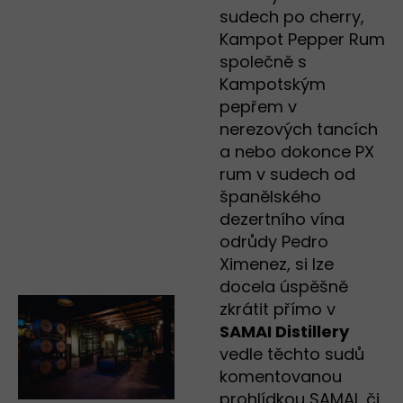
sudech po cherry,
Kampot Pepper Rum
společně s
Kampotským
pepřem v
nerezových tancích
a nebo dokonce PX
rum v sudech od
španělského
dezertního vína
odrůdy Pedro
Ximenez, si lze
docela úspěšně
zkrátit přímo v
SAMAI Distillery
vedle těchto sudů
komentovanou
prohlídkou SAMAI, či