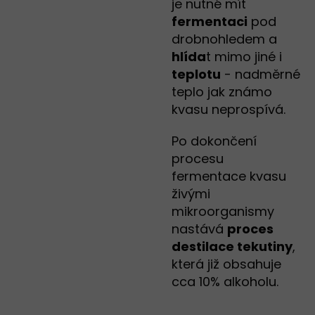
je nutné mít
fermentaci
pod
drobnohledem a
hlída
t mimo jiné i
teplotu
- nadměrné
teplo jak známo
kvasu neprospívá.
Po dokončení
procesu
fermentace kvasu
živými
mikroorganismy
nastává
proces
destilace tekutiny
,
která již obsahuje
cca 10% alkoholu.