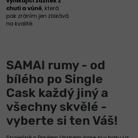
vynikající zážitek z
chuti a vůně
, která
pak zráním jen získává
na kvalitě.
SAMAI rumy - od
bílého po Single
Cask každý jiný a
všechny skvělé -
vyberte si ten Váš!
Společně s Pavlem Ungrem jsme si v baru La