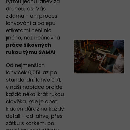
rytmu jednu lahev za
druhou, asi Vás
zklamu - ani proces
lahvování a polepu
etiketami není nic
jiného, než neúnavná
práce šikovných
rukou týmu SAMAI
.
Od nejmenších
lahviček 0,05L až po
standardní lahve 0,7L
v naší nabídce projde
každá několikrát rukou
člověka, kde je opět
kladen důraz na každý
detail - od lahve, přes
zátku s korkem, po