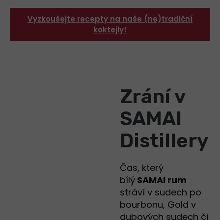
Vyzkoušejte recepty na naše (ne)tradiční
koktejly!
Zrání v
SAMAI
Distillery
Čas, který
bílý
SAMAI rum
stráví v sudech po
bourbonu, Gold v
dubových sudech či