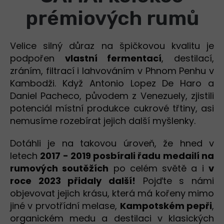
prémiových rumů
Velice silný důraz na špičkovou kvalitu je
podpořen
vlastní fermentací
, destilací,
zráním, filtrací i lahvováním v Phnom Penhu v
Kambodži. Když Antonio Lopez De Haro a
Daniel Pacheco, původem z Venezuely, zjistili
potenciál místní produkce cukrové třtiny, asi
nemusíme rozebírat jejich další myšlenky.
Dotáhli je na takovou úroveň, že
hned v
letech
2017 - 2019 posbírali řadu medailí na
rumových soutěžích
po celém světě a i
v
roce 2023 přidaly další!
Pojďte s námi
objevovat jejich krásu, která má kořeny mimo
jiné v prvotřídní melase,
Kampotském pepři
,
organickém medu a destilaci v klasických