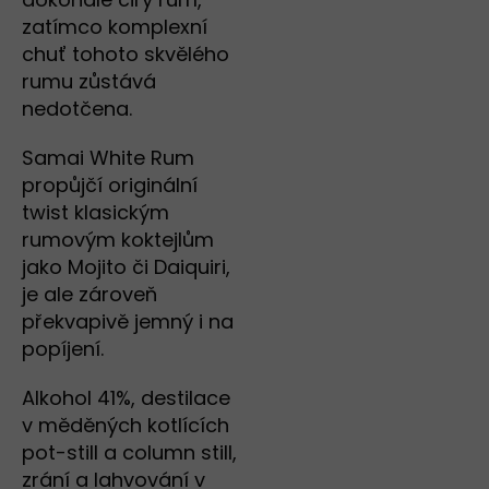
zatímco komplexní
chuť tohoto skvělého
rumu zůstává
nedotčena.
Samai White Rum
propůjčí originální
twist klasickým
rumovým koktejlům
jako Mojito či Daiquiri,
je ale zároveň
překvapivě jemný i na
popíjení.
Alkohol 41%, destilace
v měděných kotlících
pot-still a column still,
zrání a lahvování v