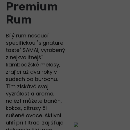
Premium
Rum
Bílý rum nesoucí
specifickou "signature
taste" SAMAI, vyrobený
z nejkvalitnější
kambodžské melasy,
zrající až dva roky v
sudech po burbonu.
Tím získává svoji
vyzrálost a aroma,
nalézt můžete banán,
kokos, citrusy či
sušené ovoce. Aktivní
uhlí při filtraci zajišťuje
dokonale čirý rum,