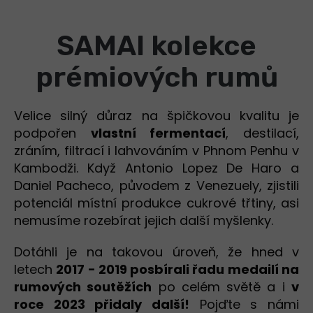
SAMAI kolekce
prémiových rumů
Velice silný důraz na špičkovou kvalitu je
podpořen
vlastní fermentací
, destilací,
zráním, filtrací i lahvováním v Phnom Penhu v
Kambodži. Když Antonio Lopez De Haro a
Daniel Pacheco, původem z Venezuely, zjistili
potenciál místní produkce cukrové třtiny, asi
nemusíme rozebírat jejich další myšlenky.
Dotáhli je na takovou úroveň, že
hned v
letech
2017 - 2019 posbírali řadu medailí na
rumových soutěžích
po celém světě a i
v
roce 2023 přidaly další!
Pojďte s námi