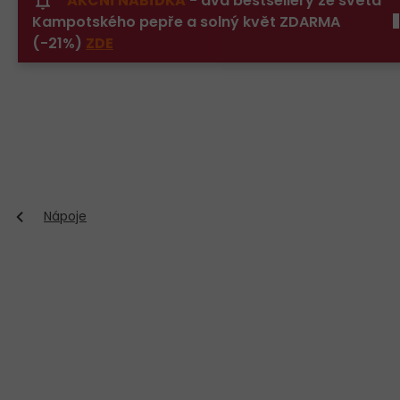
AKČNÍ NABÍDKA
- dva bestsellery ze světa
Přejít
Kampotského pepře a solný květ ZDARMA
na
obsah
(-21%)
ZDE
Nápoje