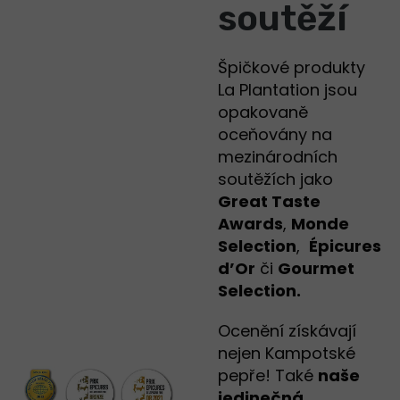
soutěží
Špičkové produkty
La Plantation jsou
opakovaně
oceňovány na
mezinárodních
soutěžích jako
Great Taste
Awards
,
Monde
Selection
,
Épicures
d’Or
či
Gourmet
Selection.
Ocenění získávají
nejen Kampotské
pepře! Také
naše
jedinečná