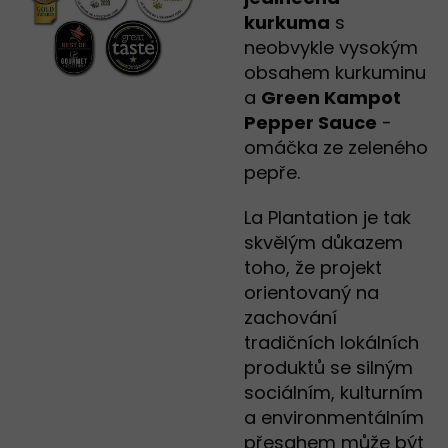
kurkuma
s
neobvykle vysokým
obsahem kurkuminu
a
Green Kampot
Pepper Sauce
-
omáčka ze zeleného
pepře.
La Plantation je tak
skvělým důkazem
toho, že projekt
orientovaný na
zachování
tradičních lokálních
produktů se silným
sociálním, kulturním
a environmentálním
přesahem může být