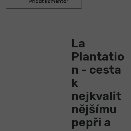
Přidat komentář
La
Plantatio
n - cesta
k
nejkvalit
nějšímu
pepři a