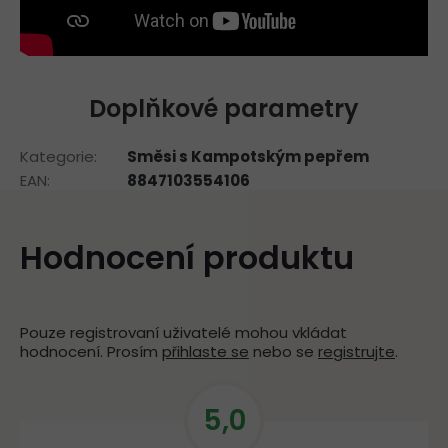
Doplňkové parametry
Kategorie
:
Směsi s Kampotským pepřem
EAN
:
8847103554106
Hodnocení produktu
Pouze registrovaní uživatelé mohou vkládat
hodnocení. Prosím
přihlaste se
nebo se
registrujte
.
5,0
V