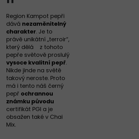
Region Kampot pepři
dává
nezaměnitelný
charakter
. Je to
právě unikátní „terroir“,
který dělá z tohoto
pepře světově proslulý
vysoce kvalitní pepř
.
Nikde jinde na světě
takový neroste. Proto
má i tento náš černý
pepř
ochrannou
známku původu
certifikát PGI a je
obsažen také v Chai
Mix.