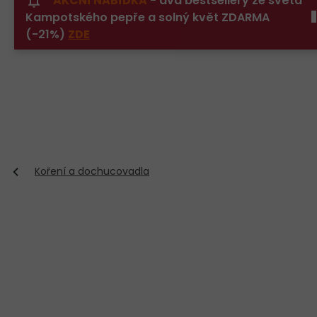
AKČNÍ NABÍDKA
- dva bestsellery ze světa
Přejít
Kampotského pepře a solný květ ZDARMA
na
obsah
(-21%)
ZDE
Koření a dochucovadla