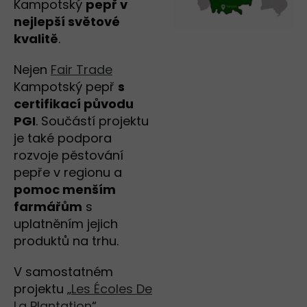
Kampotský
pepř v
nejlepší světové
kvalitě
.
Nejen
Fair Trade
Kampotský pepř
s
certifikací původu
PGI
. Součástí projektu
je také podpora
rozvoje pěstování
pepře v regionu a
pomoc menším
farmářům
s
uplatněním jejich
produktů na trhu.
V samostatném
projektu „
Les Écoles De
La Plantation
“