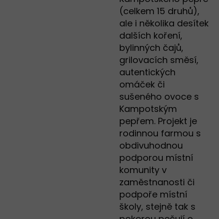
(celkem 15 druhů),
ale i několika desítek
dalších koření,
bylinných čajů,
grilovacích směsí,
autentických
omáček či
sušeného ovoce s
Kampotským
pepřem. Projekt je
rodinnou farmou s
obdivuhodnou
podporou místní
komunity v
zaměstnanosti či
podpoře místní
školy, stejně tak s
pokorou pečují o