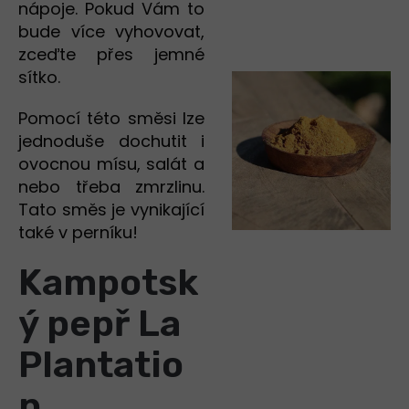
nápoje. Pokud Vám to
bude více vyhovovat,
zceďte přes jemné
sítko.
Pomocí této směsi lze
jednoduše dochutit i
ovocnou mísu, salát a
nebo třeba zmrzlinu.
Tato směs je vynikající
také v perníku!
Kampotsk
ý pepř La
Plantatio
n