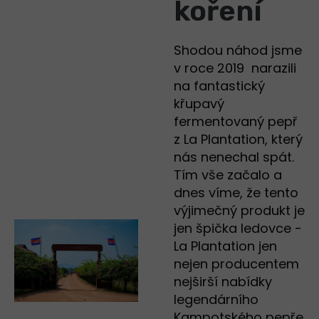
koření
Shodou náhod jsme
v roce 2019 narazili
na fantastický
křupavý
fermentovaný pepř
z La Plantation, který
nás nenechal spát.
Tím vše začalo a
dnes víme, že tento
výjimečný produkt je
jen špička ledovce -
La Plantation jen
nejen producentem
nejširší nabídky
legendárního
Kampotského pepře