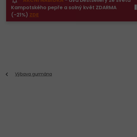
AKČNÍ NABÍDKA
- dva bestsellery ze světa
Přejít
Kampotského pepře a solný květ ZDARMA
na
obsah
(-21%)
ZDE
Výbava gurmána