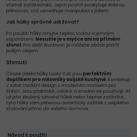
včetně začátečníků. Jejich povrch poskytuje dobrou
přilnavost, což usnadňuje manipulaci s jídlem.
Jak hůlky správně udržovat?
Po použití hůlky omyjte teplou vodou a jemným
saponátem.
Nesušte je v myčce ani na přímém
slunci
. Pro delší životnost je můžete občas potřít
jedlým olejem.
Shrnutí
Čínské jídelní hůlky Lucky Cat jsou
perfektním
doplňkem pro milovníky asijské kuchyně
. Kombinují
v sobě tradiční design s moderním motivem pro
štěstí. Jsou praktické, odolné a snadno se používají. Ať
už jste zkušený uživatel hůlek nebo teprve začínáte,
tyto hůlky vám přinesou autentický zážitek z asijského
stolování přímo do vašeho domova.
Návod k použití