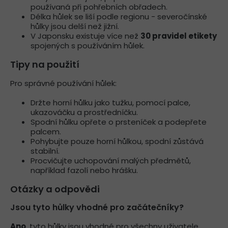
používaná při pohřebních obřadech.
Délka hůlek se liší podle regionu - severočínské
hůlky jsou delší než jižní.
V Japonsku existuje více než
30 pravidel etikety
spojených s používáním hůlek.
Tipy na použití
Pro správné používání hůlek:
Držte horní hůlku jako tužku, pomocí palce,
ukazováčku a prostředníčku.
Spodní hůlku opřete o prsteníček a podepřete
palcem.
Pohybujte pouze horní hůlkou, spodní zůstává
stabilní.
Procvičujte uchopování malých předmětů,
například fazolí nebo hrášku.
Otázky a odpovědi
Jsou tyto hůlky vhodné pro začátečníky?
Ano
, tyto hůlky jsou vhodné pro všechny uživatele,