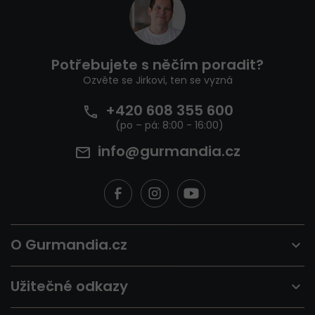
á
p
a
t
Potřebujete s něčím poradit?
í
Ozvěte se Jirkovi, ten se vyzná
+420 608 355 600
info@gurmandia.cz
O Gurmandia.cz
Užitečné odkazy