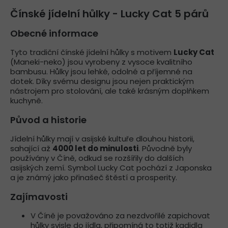
Čínské jídelní hůlky - Lucky Cat 5 párů
Obecné informace
Tyto tradiční čínské jídelní hůlky s motivem
Lucky Cat
(Maneki-neko) jsou vyrobeny z vysoce kvalitního
bambusu. Hůlky jsou lehké, odolné a příjemné na
dotek. Díky svému designu jsou nejen praktickým
nástrojem pro stolování, ale také krásným doplňkem
kuchyně.
Původ a historie
Jídelní hůlky mají v asijské kultuře dlouhou historii,
sahající až
4000 let do minulosti
. Původně byly
používány v Číně, odkud se rozšířily do dalších
asijských zemí. Symbol Lucky Cat pochází z Japonska
a je známý jako přinašeč štěstí a prosperity.
Zajímavosti
V Číně je považováno za nezdvořilé zapichovat
hůlky svisle do jídla, připomíná to totiž kadidla