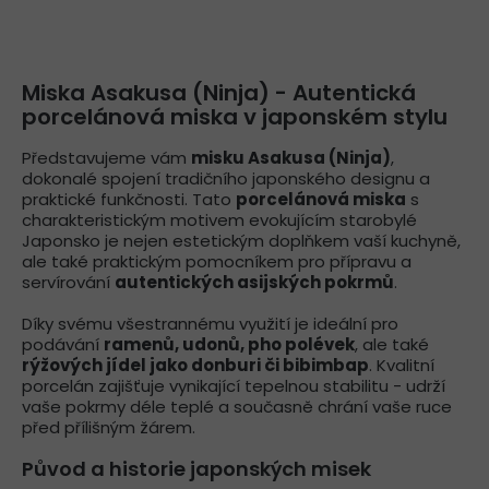
Miska Asakusa (Ninja) - Autentická
porcelánová miska v japonském stylu
Představujeme vám
misku Asakusa (Ninja)
,
dokonalé spojení tradičního japonského designu a
praktické funkčnosti. Tato
porcelánová miska
s
charakteristickým motivem evokujícím starobylé
Japonsko je nejen estetickým doplňkem vaší kuchyně,
ale také praktickým pomocníkem pro přípravu a
servírování
autentických asijských pokrmů
.
Díky svému všestrannému využití je ideální pro
podávání
ramenů, udonů, pho polévek
, ale také
rýžových jídel jako donburi či bibimbap
. Kvalitní
porcelán zajišťuje vynikající tepelnou stabilitu - udrží
vaše pokrmy déle teplé a současně chrání vaše ruce
před přílišným žárem.
Původ a historie japonských misek