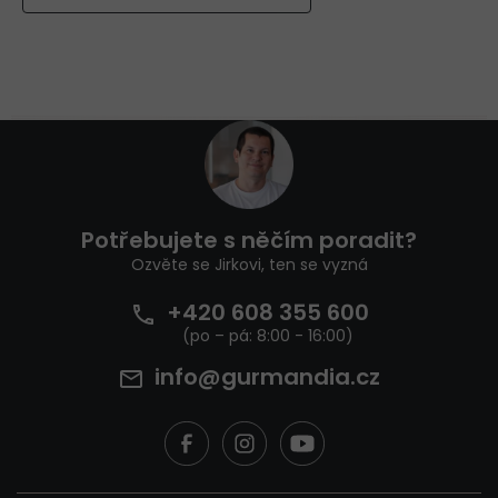
Z
á
p
a
t
Potřebujete s něčím poradit?
í
Ozvěte se Jirkovi, ten se vyzná
+420 608 355 600
info@gurmandia.cz