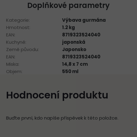
Doplňkové parametry
Kategorie
:
Výbava gurmána
Hmotnost
:
1.2 kg
EAN
:
8719323524040
Kuchyně
:
japonská
Země původu
:
Japonsko
EAN
:
8719323524040
Miska
:
14,8 x 7 cm
Objem
:
550 ml
Hodnocení produktu
Buďte první, kdo napíše příspěvek k této položce.