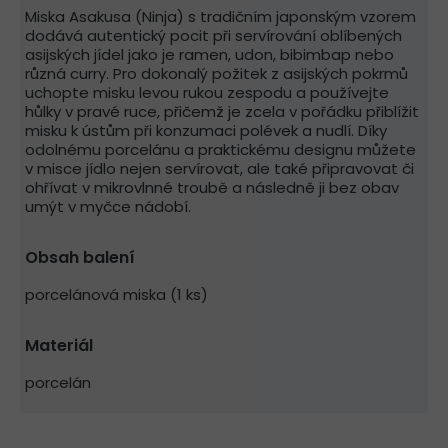
Miska Asakusa (Ninja) s tradičním japonským vzorem
dodává autentický pocit při servírování oblíbených
asijských jídel jako je ramen, udon, bibimbap nebo
různá curry. Pro dokonalý požitek z asijských pokrmů
uchopte misku levou rukou zespodu a používejte
hůlky v pravé ruce, přičemž je zcela v pořádku přiblížit
misku k ústům při konzumaci polévek a nudlí. Díky
odolnému porcelánu a praktickému designu můžete
v misce jídlo nejen servírovat, ale také připravovat či
ohřívat v mikrovlnné troubě a následně ji bez obav
umýt v myčce nádobí.
Obsah balení
porcelánová miska (1 ks)
Materiál
porcelán