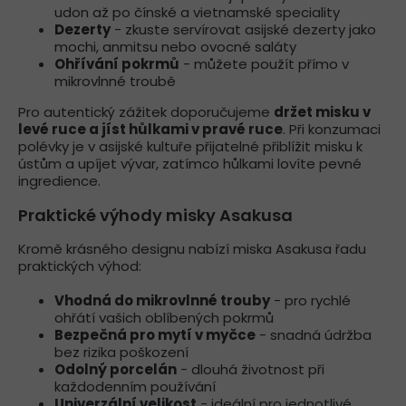
udon až po čínské a vietnamské speciality
Dezerty
- zkuste servírovat asijské dezerty jako
mochi, anmitsu nebo ovocné saláty
Ohřívání pokrmů
- můžete použít přímo v
mikrovlnné troubě
Pro autentický zážitek doporučujeme
držet misku v
levé ruce a jíst hůlkami v pravé ruce
. Při konzumaci
polévky je v asijské kultuře přijatelné přiblížit misku k
ústům a upíjet vývar, zatímco hůlkami lovíte pevné
ingredience.
Praktické výhody misky Asakusa
Kromě krásného designu nabízí miska Asakusa řadu
praktických výhod:
Vhodná do mikrovlnné trouby
- pro rychlé
ohřátí vašich oblíbených pokrmů
Bezpečná pro mytí v myčce
- snadná údržba
bez rizika poškození
Odolný porcelán
- dlouhá životnost při
každodenním používání
Univerzální velikost
- ideální pro jednotlivé