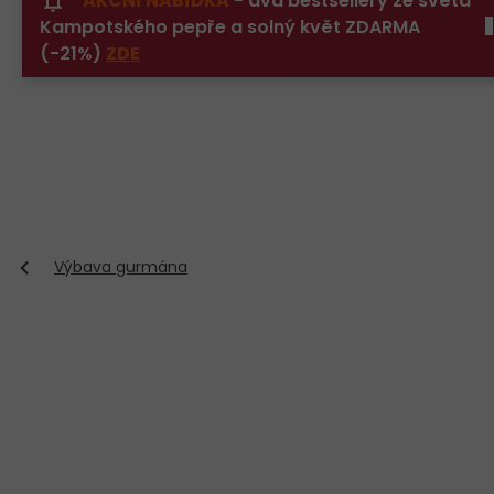
AKČNÍ NABÍDKA
- dva bestsellery ze světa
Přejít
Kampotského pepře a solný květ ZDARMA
na
obsah
(-21%)
ZDE
Výbava gurmána