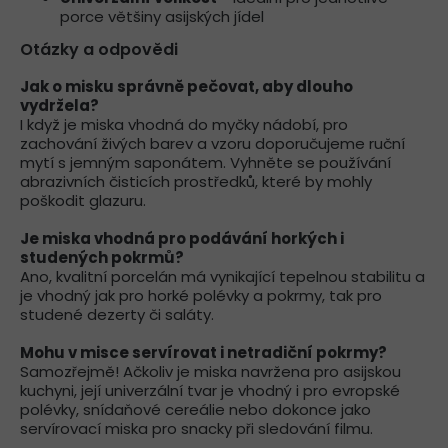
porce většiny asijských jídel
Otázky a odpovědi
Jak o misku správně pečovat, aby dlouho
vydržela?
I když je miska vhodná do myčky nádobí, pro
zachování živých barev a vzoru doporučujeme ruční
mytí s jemným saponátem. Vyhněte se používání
abrazivních čisticích prostředků, které by mohly
poškodit glazuru.
Je miska vhodná pro podávání horkých i
studených pokrmů?
Ano, kvalitní porcelán má vynikající tepelnou stabilitu a
je vhodný jak pro horké polévky a pokrmy, tak pro
studené dezerty či saláty.
Mohu v misce servírovat i netradiční pokrmy?
Samozřejmě! Ačkoliv je miska navržena pro asijskou
kuchyni, její univerzální tvar je vhodný i pro evropské
polévky, snídaňové cereálie nebo dokonce jako
servírovací miska pro snacky při sledování filmu.