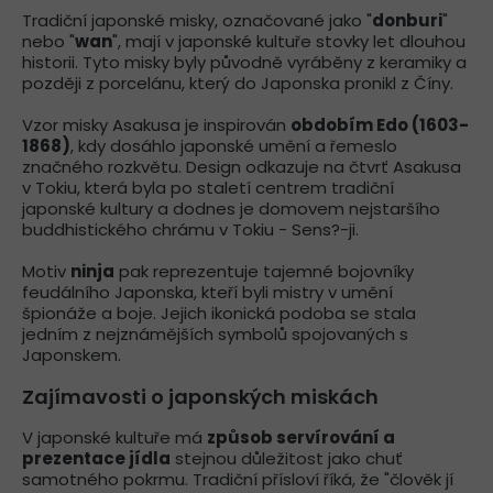
Tradiční japonské misky, označované jako "
donburi
"
nebo "
wan
", mají v japonské kultuře stovky let dlouhou
historii. Tyto misky byly původně vyráběny z keramiky a
později z porcelánu, který do Japonska pronikl z Číny.
Vzor misky Asakusa je inspirován
obdobím Edo (1603-
1868)
, kdy dosáhlo japonské umění a řemeslo
značného rozkvětu. Design odkazuje na čtvrť Asakusa
v Tokiu, která byla po staletí centrem tradiční
japonské kultury a dodnes je domovem nejstaršího
buddhistického chrámu v Tokiu - Sens?-ji.
Motiv
ninja
pak reprezentuje tajemné bojovníky
feudálního Japonska, kteří byli mistry v umění
špionáže a boje. Jejich ikonická podoba se stala
jedním z nejznámějších symbolů spojovaných s
Japonskem.
Zajímavosti o japonských miskách
V japonské kultuře má
způsob servírování a
prezentace jídla
stejnou důležitost jako chuť
samotného pokrmu. Tradiční přísloví říká, že "člověk jí