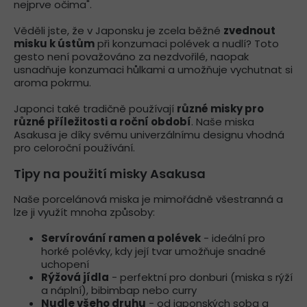
nejprve očima".
Věděli jste, že v Japonsku je zcela běžné
zvednout
misku k ústům
při konzumaci polévek a nudlí? Toto
gesto není považováno za nezdvořilé, naopak
usnadňuje konzumaci hůlkami a umožňuje vychutnat si
aroma pokrmu.
Japonci také tradičně používají
různé misky pro
různé příležitosti a roční období
. Naše miska
Asakusa je díky svému univerzálnímu designu vhodná
pro celoroční používání.
Tipy na použití misky Asakusa
Naše porcelánová miska je mimořádně všestranná a
lze ji využít mnoha způsoby:
Servírování ramen a polévek
- ideální pro
horké polévky, kdy její tvar umožňuje snadné
uchopení
Rýžová jídla
- perfektní pro donburi (miska s rýží
a náplní), bibimbap nebo curry
Nudle všeho druhu
- od japonských soba a