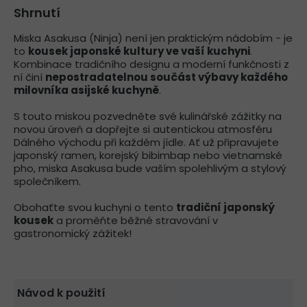
Shrnutí
Miska Asakusa (Ninja) není jen praktickým nádobím - je
to
kousek japonské kultury ve vaší kuchyni
.
Kombinace tradičního designu a moderní funkčnosti z
ní činí
nepostradatelnou součást výbavy každého
milovníka asijské kuchyně
.
S touto miskou pozvedněte své kulinářské zážitky na
novou úroveň a dopřejte si autentickou atmosféru
Dálného východu při každém jídle. Ať už připravujete
japonský ramen, korejský bibimbap nebo vietnamské
pho, miska Asakusa bude vaším spolehlivým a stylový
společníkem.
Obohaťte svou kuchyni o tento
tradiční japonský
kousek
a proměňte běžné stravování v
gastronomický zážitek!
Návod k použití