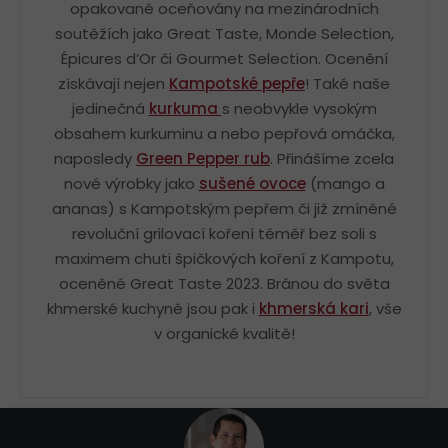
opakovaně oceňovány na mezinárodních
soutěžích jako Great Taste, Monde Selection,
Épicures d’Or či Gourmet Selection. Ocenění
získávají nejen
Kampotské pepře
! Také naše
jedinečná
kurkuma
s neobvykle vysokým
obsahem kurkuminu a nebo pepřová omáčka,
naposledy
Green Pepper rub
. Přinášíme zcela
nové výrobky jako
sušené ovoce
(mango a
ananas) s Kampotským pepřem či již zmíněné
revoluční grilovací koření téměř bez soli s
maximem chuti špičkových koření z Kampotu,
oceněné Great Taste 2023. Bránou do světa
khmerské kuchyně jsou pak i
khmerská kari
, vše
v organické kvalitě!
Z
á