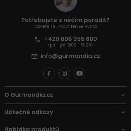
p
a
t
Potřebujete s něčím poradit?
í
Ozvěte se Jirkovi, ten se vyzná
+420 608 355 600
info@gurmandia.cz
O Gurmandia.cz
Užitečné odkazy
Nabídka produktů