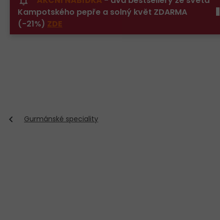
AKČNÍ NABÍDKA
- dva bestsellery ze světa
Přejít
Kampotského pepře a solný květ ZDARMA
na
obsah
(-21%)
ZDE
Gurmánské speciality