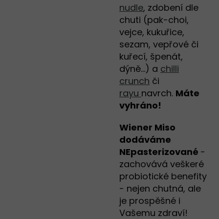
nudle
, zdobení dle
chuti (pak-choi,
vejce, kukuřice,
sezam, vepřové či
kuřecí, špenát,
dýně...) a
chilli
crunch
či
rayu
navrch.
Máte
vyhráno!
Wiener Miso
dodáváme
NEpasterizované
-
zachovává veškeré
probiotické benefity
- nejen chutná, ale
je prospěšné i
Vašemu zdraví!