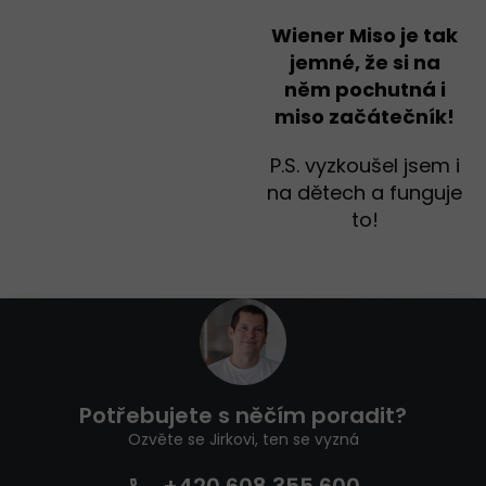
Wiener Miso je tak
jemné, že si na
něm pochutná i
miso začátečník!
P.S. vyzkoušel jsem i
na dětech a funguje
to!
Z
á
p
a
t
Potřebujete s něčím poradit?
í
Ozvěte se Jirkovi, ten se vyzná