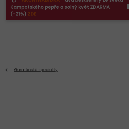
AKČNÍ NABÍDKA
- dva bestsellery ze světa
Přejít
Kampotského pepře a solný květ ZDARMA
na
obsah
(-21%)
ZDE
Gurmánské speciality