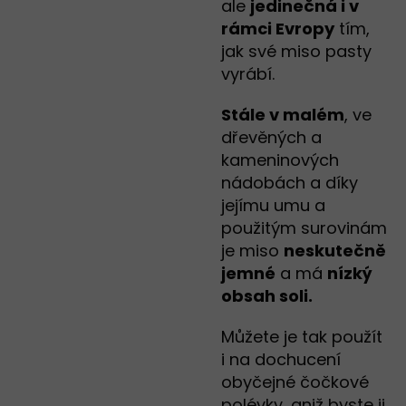
ale
jedinečná i v
rámci Evropy
tím,
jak své miso pasty
vyrábí.
Stále v malém
, ve
dřevěných a
kameninových
nádobách a díky
jejímu umu a
použitým surovinám
je miso
neskutečně
jemné
a má
nízký
obsah soli.
Můžete je tak použít
i na dochucení
obyčejné čočkové
polévky, aniž byste ji