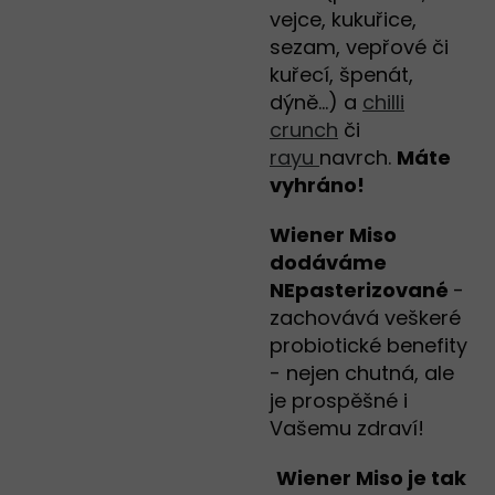
vejce, kukuřice,
sezam, vepřové či
kuřecí, špenát,
dýně...) a
chilli
crunch
či
rayu
navrch.
Máte
vyhráno!
Wiener Miso
dodáváme
NEpasterizované
-
zachovává veškeré
probiotické benefity
- nejen chutná, ale
je prospěšné i
Vašemu zdraví!
Wiener Miso je tak