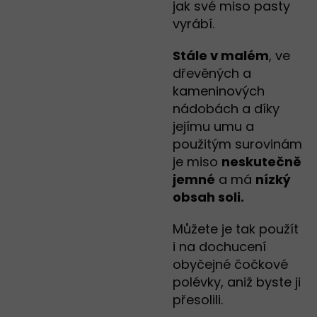
jak své miso pasty
vyrábí.
Stále v malém
, ve
dřevěných a
kameninových
nádobách a díky
jejímu umu a
použitým surovinám
je miso
neskutečně
jemné
a má
nízký
obsah soli.
Můžete je tak použít
i na dochucení
obyčejné čočkové
polévky, aniž byste ji
přesolili.