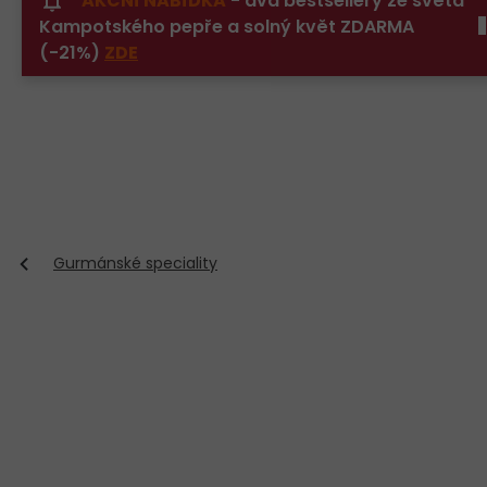
AKČNÍ NABÍDKA
- dva bestsellery ze světa
Přejít
Kampotského pepře a solný květ ZDARMA
na
obsah
(-21%)
ZDE
Gurmánské speciality