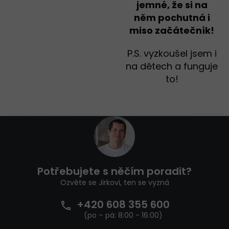
jemné, že si na
něm pochutná i
miso začátečník!
P.S. vyzkoušel jsem i
na dětech a funguje
to!
Z
á
p
a
t
Potřebujete s něčím poradit?
í
Ozvěte se Jirkovi, ten se vyzná
+420 608 355 600