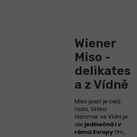
Wiener
Miso -
delikates
a z Vídně
Miso past je celá
řada, Sirkka
Hammer ve Vídni je
ale
jedinečná i v
rámci Evropy
tím,