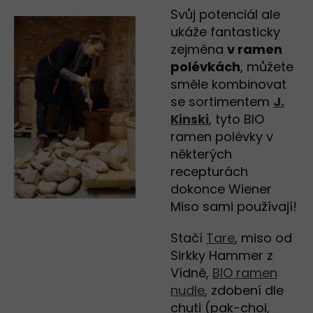
Svůj potenciál ale
ukáže fantasticky
zejména
v ramen
polévkách
, můžete
směle kombinovat
se sortimentem
J.
Kinski
, tyto BIO
ramen polévky v
některých
recepturách
dokonce Wiener
Miso sami používají!
Stačí
Tare
, miso od
Sirkky Hammer z
Vídně,
BIO ramen
nudle
, zdobení dle
chuti (pak-choi,