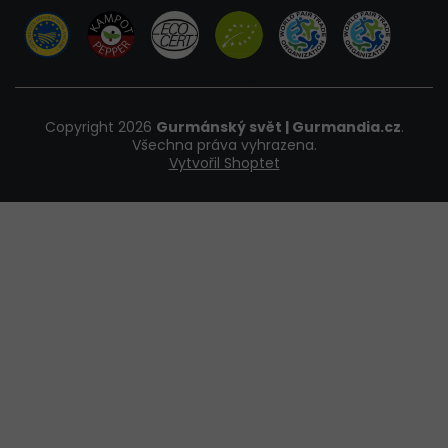
Copyright 2026
Gurmánský svět | Gurmandia.cz
.
Všechna práva vyhrazena.
Vytvořil Shoptet