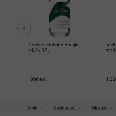
 Rum -
Seekers Mekong dry gin
Seeke
odže
41,3% 0,7L
mode
990 Kč
1 06
Popis
Hodnocení
Diskuze