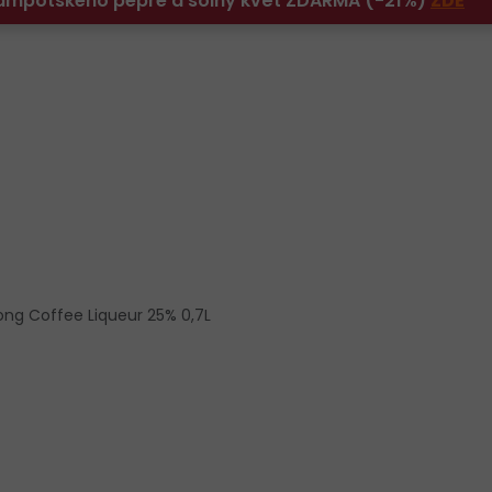
 Kampotského pepře a solný květ ZDARMA (-21%)
ZDE
ng Coffee Liqueur 25% 0,7L