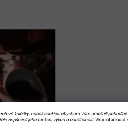
Pro milovn
přové koláčky, neboli cookies, abychom Vám umožnili pohodlné 
jihovýcho
le zlepšovali jeho funkce, výkon a použitelnost.
Více informací