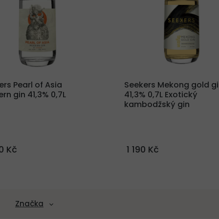
rs Pearl of Asia
Seekers Mekong gold g
rn gin 41,3% 0,7L
41,3% 0,7L
Exotický
kambodžský gin
0 Kč
1 190 Kč
Značka