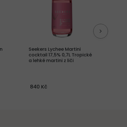
in
Seekers Lychee Martini
Seeker
cocktail 17,5% 0,7L
Tropické
cockta
a lehké martini z liči
koktej
840 Kč
890 