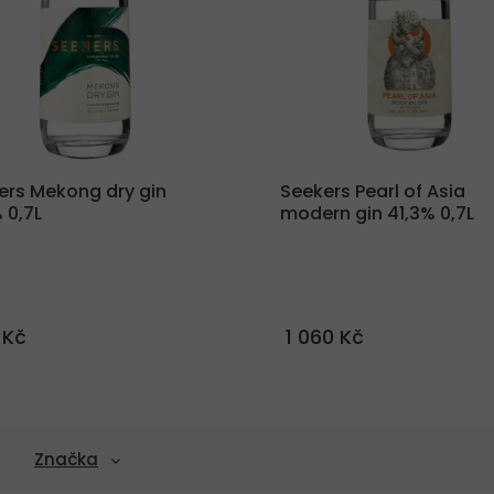
ers Mekong dry gin
Seekers Pearl of Asia
 0,7L
modern gin 41,3% 0,7L
 Kč
1 060 Kč
Značka