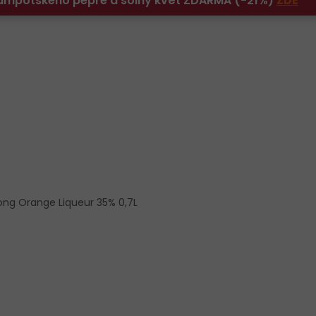
 Kampotského pepře a solný květ ZDARMA (-21%)
ZDE
ng Orange Liqueur 35% 0,7L