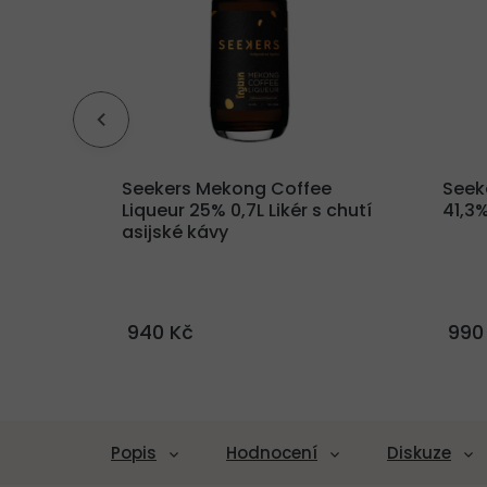
miový
Seekers Mekong Coffee
Seek
,7L
Liqueur 25% 0,7L
Likér s chutí
41,3%
asijské kávy
940 Kč
990
Popis
Hodnocení
Diskuze