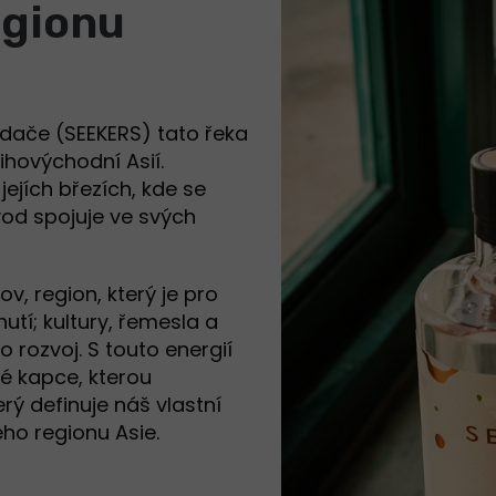
egionu
edače (SEEKERS) tato řeka
ihovýchodní Asií.
ejích březích, kde se
vod spojuje ve svých
v, region, který je pro
utí; kultury, řemesla a
 rozvoj. S touto energií
é kapce, kterou
rý definuje náš vlastní
ého regionu Asie.