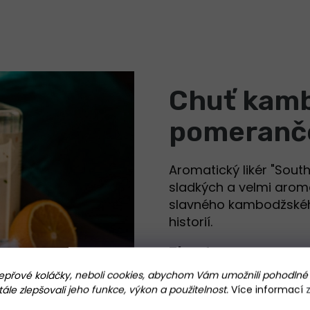
Chuť kam
pomeranč
Aromatický likér "South
sladkých a velmi aro
slavného kambodžské
historií.
Zkuste omamnou 
přové koláčky, neboli cookies, abychom Vám umožnili pohodlné 
le zlepšovali jeho funkce, výkon a použitelnost.
Více informací