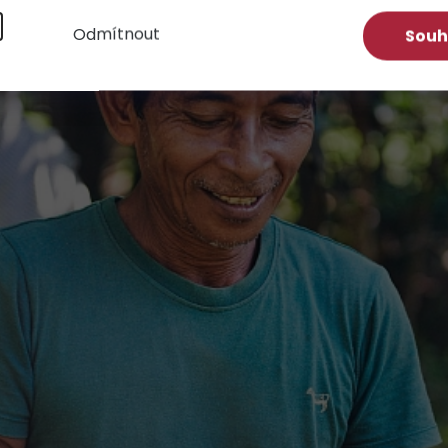
í
Odmítnout
Souh