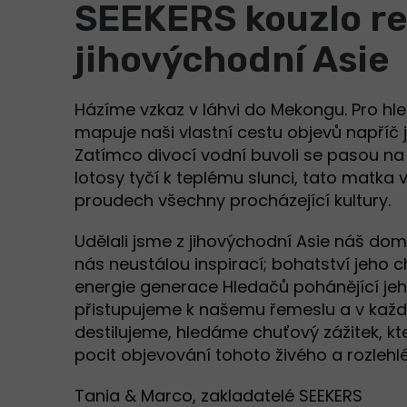
SEEKERS kouzlo r
jihovýchodní Asie
Házíme vzkaz v láhvi do Mekongu. Pro hl
mapuje naši vlastní cestu objevů napříč j
Zatímco divocí vodní buvoli se pasou na j
lotosy tyčí k teplému slunci, tato matka 
proudech všechny procházející kultury.
Udělali jsme z jihovýchodní Asie náš domo
nás neustálou inspirací; bohatství jeho ch
energie generace Hledačů pohánějící jeho
přistupujeme k našemu řemeslu a v každ
destilujeme, hledáme chuťový zážitek, kte
pocit objevování tohoto živého a rozlehl
Tania & Marco, zakladatelé SEEKERS