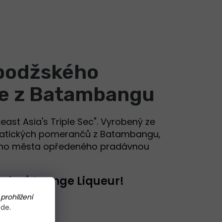
bodžského
e z Batambangu
east Asia's Triple Sec". Vyrobený ze
matických pomerančů z Batambangu,
ho města opředeného pradávnou
chuť Orange Liqueur!
prohlížení
zde
.