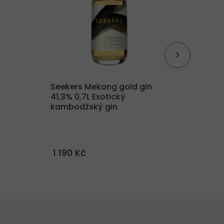
Seekers Mekong gold gin
Seeker
41,3% 0,7L
Exotický
cockta
kambodžský gin
a lehké
1 190 Kč
840 